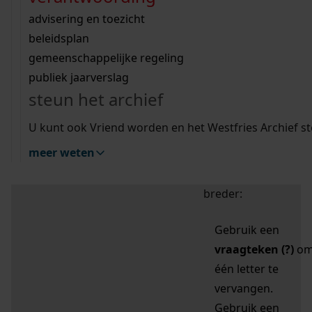
zoektips
Wij helpen u op weg met een aantal zoektips.
bekijk ons geschiedenislokaal
vergunningen
bouwvergunningen
advisering en toezicht
bekijk alle zoektips
beeld en geluid
omgevingsvergunningen
beleidsplan
uitleg nodig?
gemeenschappelijke regeling
publiek jaarverslag
Mijn Studiezaal (inloggen)
Wij helpen u op weg met een aantal zoektips.
steun het archief
bekijk alle zoektips
Door leestekens in
U kunt ook Vriend worden en het Westfries Archief s
uw zoekopdracht te
meer weten
gebruiken, zoekt u
specifieker of juist
breder:
Gebruik een
vraagteken (?)
o
één letter te
vervangen.
Gebruik een