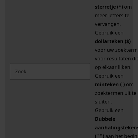
sterretje (*)
om
meer letters te
vervangen.
Gebruik een
dollarteken ($)
voor uw zoekterm
voor resultaten di
op elkaar lijken.
Gebruik een
minteken (-)
om
zoektermen uit te
sluiten.
Gebruik een
Dubbele
aanhalingsteken
(" ")
aan het begin