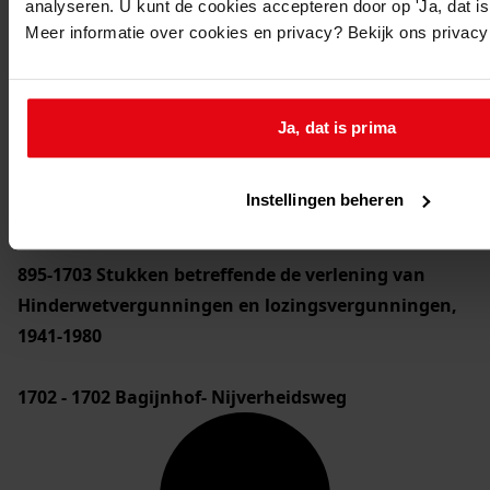
analyseren. U kunt de cookies accepteren door op 'Ja, dat is 
Meer informatie over cookies en privacy? Bekijk ons privac
1440 Gemeentebestuur Medemblik
Inventaris
2. Stukken betreffende bijzondere onderwerpen
Ja, dat is prima
2.2. Taakuitoefening
2.2.06. Gezondheidszorg en milieubescherming
Instellingen beheren
2.2.06.4. Hinderwet
895-1703
Stukken betreffende de verlening van
Hinderwetvergunningen en lozingsvergunningen,
1941-1980
1702 - 1702
Bagijnhof- Nijverheidsweg