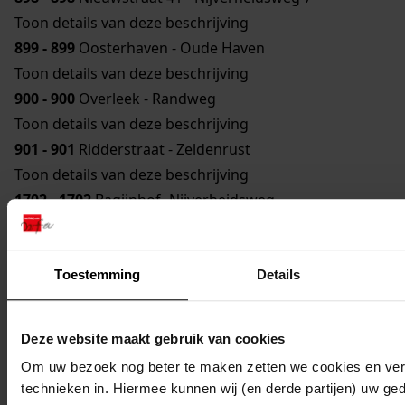
Toon details van deze beschrijving
899 - 899
Oosterhaven - Oude Haven
Toon details van deze beschrijving
900 - 900
Overleek - Randweg
Toon details van deze beschrijving
901 - 901
Ridderstraat - Zeldenrust
Toon details van deze beschrijving
1702 - 1702
Bagijnhof- Nijverheidsweg
Toon details van deze beschrijving
1702.1
Medemblik; Houden van een garagebedrijf
voor auto's en motorrijwielen, 1953
Toestemming
Details
Toon details van deze beschrijving
1702.2
Medemblik; Oprichten van een inrichting voor
Deze website maakt gebruik van cookies
de opslag en reparatie van onderdelen voor een
Om uw bezoek nog beter te maken zetten we cookies en verg
baggerbedrijf, 1977-1979
technieken in. Hiermee kunnen wij (en derde partijen) uw ge
Toon details van deze beschrijving