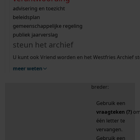
zoektips
Wij helpen u op weg met een aantal zoektips.
bekijk ons geschiedenislokaal
vergunningen
bouwvergunningen
advisering en toezicht
bekijk alle zoektips
beeld en geluid
omgevingsvergunningen
beleidsplan
uitleg nodig?
gemeenschappelijke regeling
publiek jaarverslag
Mijn Studiezaal (inloggen)
Wij helpen u op weg met een aantal zoektips.
steun het archief
bekijk alle zoektips
Door leestekens in
U kunt ook Vriend worden en het Westfries Archief s
uw zoekopdracht te
meer weten
gebruiken, zoekt u
specifieker of juist
breder:
Gebruik een
vraagteken (?)
o
één letter te
vervangen.
Gebruik een