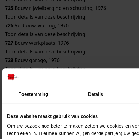
725
Bouw rijwielberging en schutting, 1976
Toon details van deze beschrijving
726
Verbouw woning, 1976
Toon details van deze beschrijving
727
Bouw werkplaats, 1976
Toon details van deze beschrijving
728
Bouw garage, 1976
Toon details van deze beschrijving
729
Vergroten telefooncentrale, 1976
Toon details van deze beschrijving
Toestemming
Details
730
Bouw garage, 1976
Toon details van deze beschrijving
731
Bouw koelcel, 1976
Deze website maakt gebruik van cookies
Toon details van deze beschrijving
Om uw bezoek nog beter te maken zetten we cookies en verg
Obdam, sectie A 1485
technieken in. Hiermee kunnen wij (en derde partijen) uw ge