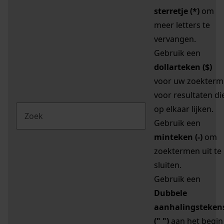
sterretje (*)
om
meer letters te
vervangen.
Gebruik een
dollarteken ($)
voor uw zoekterm
voor resultaten di
op elkaar lijken.
Gebruik een
minteken (-)
om
zoektermen uit te
sluiten.
Gebruik een
Dubbele
aanhalingsteken
(" ")
aan het begin