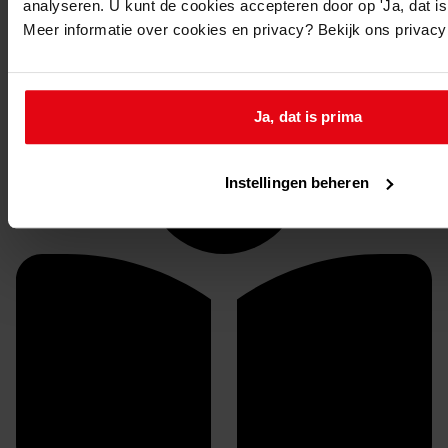
analyseren. U kunt de cookies accepteren door op 'Ja, dat is 
1442-BD Gemeente Obdam, bouwvergunningen
Meer informatie over cookies en privacy? Bekijk ons privac
Inventaris
08. nrs. 700-799
Ja, dat is prima
Instellingen beheren