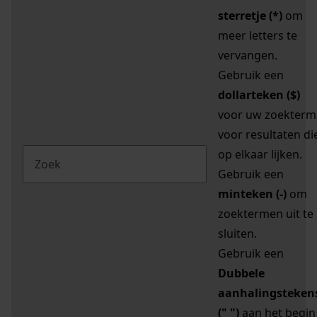
sterretje (*)
om
meer letters te
vervangen.
Gebruik een
dollarteken ($)
voor uw zoekterm
voor resultaten di
op elkaar lijken.
Gebruik een
minteken (-)
om
zoektermen uit te
sluiten.
Gebruik een
Dubbele
aanhalingsteken
(" ")
aan het begin