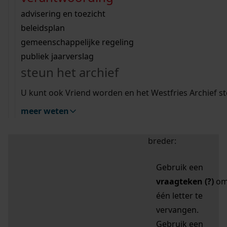
zoektips
Wij helpen u op weg met een aantal zoektips.
bekijk ons geschiedenislokaal
vergunningen
bouwvergunningen
advisering en toezicht
bekijk alle zoektips
beeld en geluid
omgevingsvergunningen
beleidsplan
uitleg nodig?
gemeenschappelijke regeling
publiek jaarverslag
Mijn Studiezaal (inloggen)
Wij helpen u op weg met een aantal zoektips.
steun het archief
bekijk alle zoektips
Door leestekens in
U kunt ook Vriend worden en het Westfries Archief s
uw zoekopdracht te
meer weten
gebruiken, zoekt u
specifieker of juist
breder:
Gebruik een
vraagteken (?)
o
één letter te
vervangen.
Gebruik een