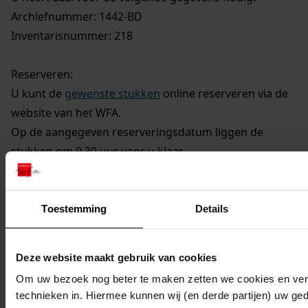
Archiefnummer: 1442-BD
Inventarisnummer: 218
Reserveren:
U kunt de
gewenste stukken
online reserveren via de
website van het WFA.
Op de aangegeven reserveringsdatum liggen de
stukken om 9.30 uur voor u klaar.
Mijn Studiezaal
Toestemming
Details
Deze website maakt gebruik van cookies
Om uw bezoek nog beter te maken zetten we cookies en verg
technieken in. Hiermee kunnen wij (en derde partijen) uw ge