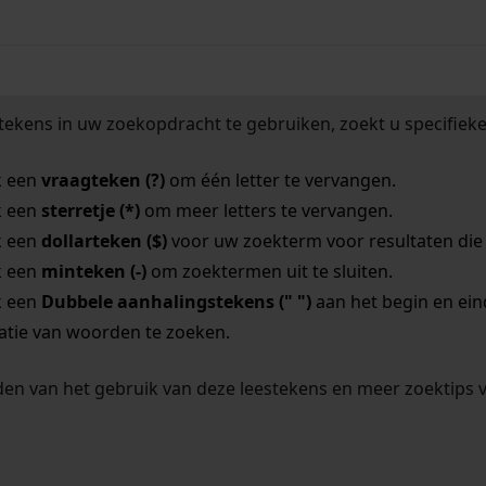
tekens in uw zoekopdracht te gebruiken, zoekt u specifieker
k een
vraagteken (?)
om één letter te vervangen.
k een
sterretje (*)
om meer letters te vervangen.
k een
dollarteken ($)
voor uw zoekterm voor resultaten die o
k een
minteken (-)
om zoektermen uit te sluiten.
k een
Dubbele aanhalingstekens (" ")
aan het begin en ei
tie van woorden te zoeken.
en van het gebruik van deze leestekens en meer zoektips 