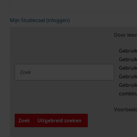
Mijn Studiezaal (inloggen)
Door lees
Gebrui
Gebrui
Gebrui
Gebrui
Gebrui
combina
Voorbeeld
Zoek
Uitgebreid zoeken