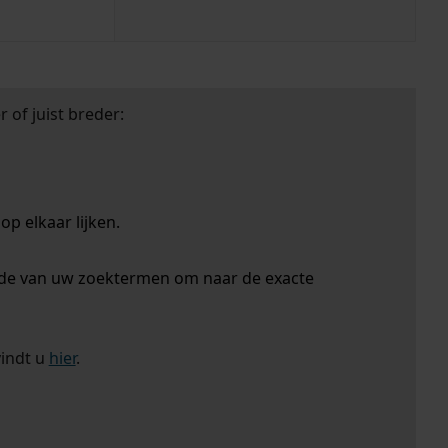
 of juist breder:
p elkaar lijken.
nde van uw zoektermen om naar de exacte
vindt u
hier
.