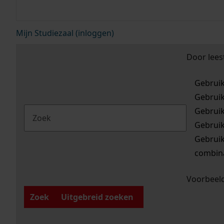
Mijn Studiezaal (inloggen)
Door lees
Gebrui
Gebrui
Gebrui
Gebrui
Gebrui
combina
Voorbeeld
Zoek
Uitgebreid zoeken