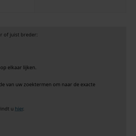
 of juist breder:
p elkaar lijken.
nde van uw zoektermen om naar de exacte
vindt u
hier
.