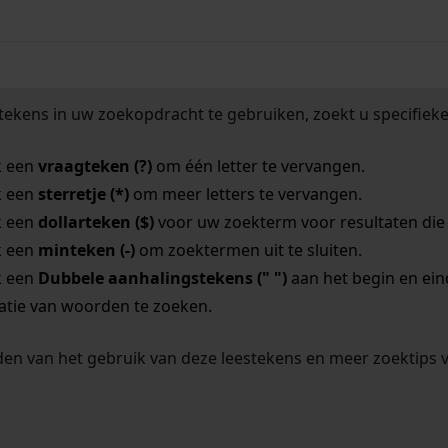
tekens in uw zoekopdracht te gebruiken, zoekt u specifieker
k een
vraagteken (?)
om één letter te vervangen.
k een
sterretje (*)
om meer letters te vervangen.
k een
dollarteken ($)
voor uw zoekterm voor resultaten die o
k een
minteken (-)
om zoektermen uit te sluiten.
k een
Dubbele aanhalingstekens (" ")
aan het begin en ei
tie van woorden te zoeken.
en van het gebruik van deze leestekens en meer zoektips 