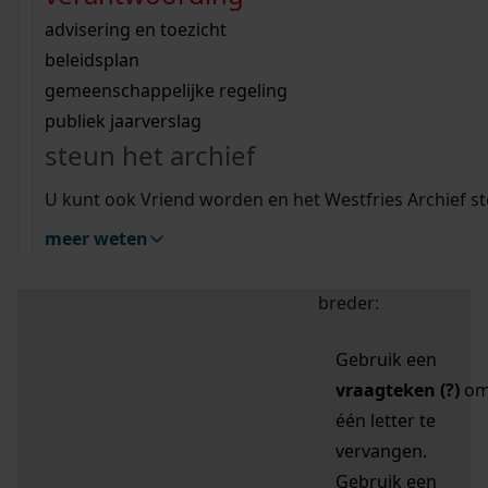
zoektips
Wij helpen u op weg met een aantal zoektips.
bekijk ons geschiedenislokaal
vergunningen
bouwvergunningen
advisering en toezicht
bekijk alle zoektips
beeld en geluid
omgevingsvergunningen
beleidsplan
uitleg nodig?
gemeenschappelijke regeling
publiek jaarverslag
Mijn Studiezaal (inloggen)
Wij helpen u op weg met een aantal zoektips.
steun het archief
bekijk alle zoektips
Door leestekens in
U kunt ook Vriend worden en het Westfries Archief s
uw zoekopdracht te
meer weten
gebruiken, zoekt u
specifieker of juist
breder:
Gebruik een
vraagteken (?)
o
één letter te
vervangen.
Gebruik een