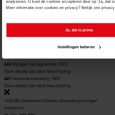
analyseren. U kunt de cookies accepteren door op 'Ja, dat is 
436
Bouw trafostation, 1967
Meer informatie over cookies en privacy? Bekijk ons privac
Toon details van deze beschrijving
437
Bouw overkapping, 1967
Toon details van deze beschrijving
Ja, dat is prima
438
Verbouw opslagruimte, 1967
Toon details van deze beschrijving
Instellingen beheren
439
Bouw warenhuis, 1967
Toon details van deze beschrijving
440
Wijzigen opslagruimte, 1973
Toon details van deze beschrijving
441
Verbouw boerderij, 1967
Toon details van deze beschrijving
1442-BD Gemeente Obdam, bouwvergunningen
Inventaris
05. nrs. 400-499