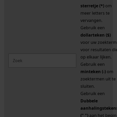
sterretje (*)
om
meer letters te
vervangen.
Gebruik een
dollarteken ($)
voor uw zoekterm
voor resultaten di
op elkaar lijken.
Gebruik een
minteken (-)
om
zoektermen uit te
sluiten.
Gebruik een
Dubbele
aanhalingsteken
(" ")
aan het begin