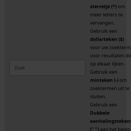
sterretje (*)
om
meer letters te
vervangen.
Gebruik een
dollarteken ($)
voor uw zoekterm
voor resultaten di
op elkaar lijken.
Gebruik een
minteken (-)
om
zoektermen uit te
sluiten.
Gebruik een
Dubbele
aanhalingsteken
(" ")
aan het begin