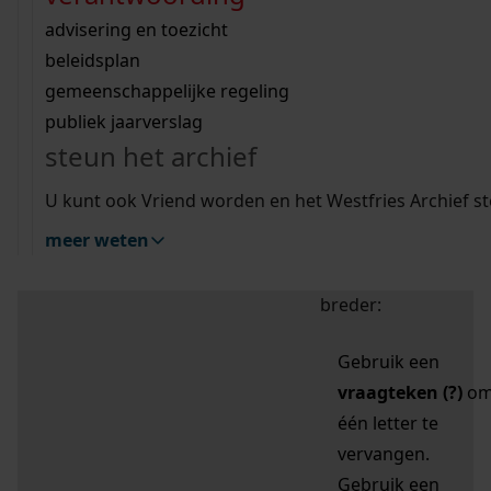
zoektips
Wij helpen u op weg met een aantal zoektips.
bekijk ons geschiedenislokaal
vergunningen
bouwvergunningen
advisering en toezicht
bekijk alle zoektips
beeld en geluid
omgevingsvergunningen
beleidsplan
uitleg nodig?
gemeenschappelijke regeling
publiek jaarverslag
Mijn Studiezaal (inloggen)
Wij helpen u op weg met een aantal zoektips.
steun het archief
bekijk alle zoektips
Door leestekens in
U kunt ook Vriend worden en het Westfries Archief s
uw zoekopdracht te
meer weten
gebruiken, zoekt u
specifieker of juist
breder:
Gebruik een
vraagteken (?)
o
één letter te
vervangen.
Gebruik een