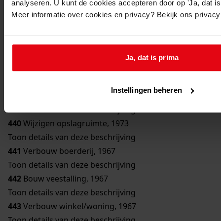
analyseren. U kunt de cookies accepteren door op 'Ja, dat is 
436
Bouw trafostation, 1967
Meer informatie over cookies en privacy? Bekijk ons privac
Toon details van deze beschrijving
437
Bouw overkapping, 1967
Toon details van deze beschrijving
Ja, dat is prima
438
Verbouw opslagruimte, 1967
Toon details van deze beschrijving
Instellingen beheren
439
Bouw warenhuis, 1967
Toon details van deze beschrijving
440
Wijzigen opslagruimte, 1973
Toon details van deze beschrijving
441
Verbouw boerderij, 1967
Toon details van deze beschrijving
442
Bouw veestalling, 1967
Toon details van deze beschrijving
443
Verbouw winkel/woning, 1967
Toon details van deze beschrijving