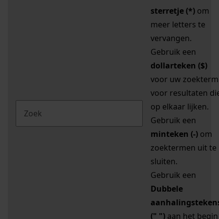
sterretje (*)
om
meer letters te
vervangen.
Gebruik een
dollarteken ($)
voor uw zoekterm
voor resultaten di
op elkaar lijken.
Gebruik een
minteken (-)
om
zoektermen uit te
sluiten.
Gebruik een
Dubbele
aanhalingsteken
(" ")
aan het begin