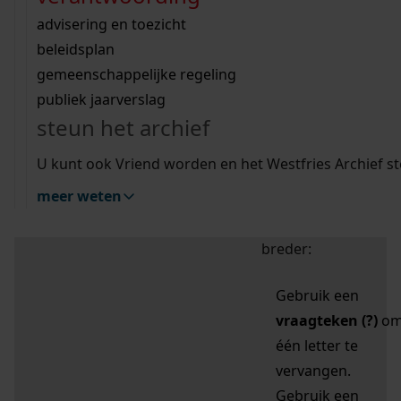
zoektips
Wij helpen u op weg met een aantal zoektips.
bekijk ons geschiedenislokaal
vergunningen
bouwvergunningen
advisering en toezicht
bekijk alle zoektips
beeld en geluid
omgevingsvergunningen
beleidsplan
uitleg nodig?
gemeenschappelijke regeling
publiek jaarverslag
Mijn Studiezaal (inloggen)
Wij helpen u op weg met een aantal zoektips.
steun het archief
bekijk alle zoektips
Door leestekens in
U kunt ook Vriend worden en het Westfries Archief s
uw zoekopdracht te
meer weten
gebruiken, zoekt u
specifieker of juist
breder:
Gebruik een
vraagteken (?)
o
één letter te
vervangen.
Gebruik een