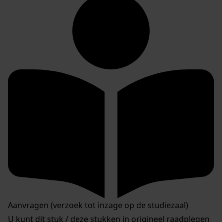
Aanvragen (verzoek tot inzage op de studiezaal)
U kunt dit stuk / deze stukken in origineel raadplegen