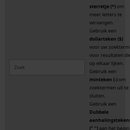
sterretje (*)
om
meer letters te
vervangen.
Gebruik een
dollarteken ($)
voor uw zoekterm
voor resultaten di
op elkaar lijken.
Gebruik een
minteken (-)
om
zoektermen uit te
sluiten.
Gebruik een
Dubbele
aanhalingsteken
(" ")
aan het begin