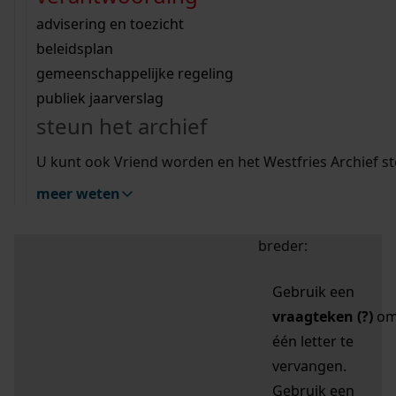
zoektips
Wij helpen u op weg met een aantal zoektips.
bekijk ons geschiedenislokaal
vergunningen
bouwvergunningen
advisering en toezicht
bekijk alle zoektips
beeld en geluid
omgevingsvergunningen
beleidsplan
uitleg nodig?
gemeenschappelijke regeling
publiek jaarverslag
Mijn Studiezaal (inloggen)
Wij helpen u op weg met een aantal zoektips.
steun het archief
bekijk alle zoektips
Door leestekens in
U kunt ook Vriend worden en het Westfries Archief s
uw zoekopdracht te
meer weten
gebruiken, zoekt u
specifieker of juist
breder:
Gebruik een
vraagteken (?)
o
één letter te
vervangen.
Gebruik een