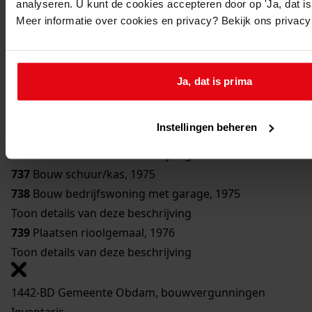
analyseren. U kunt de cookies accepteren door op 'Ja, dat is 
733
Bouw woning, 1976
Meer informatie over cookies en privacy? Bekijk ons privac
Toon details van deze beschrijving
734
Verbouw woning, 1976
Toon details van deze beschrijving
Ja, dat is prima
735
Bouw trafostation, 1975
Toon details van deze beschrijving
Instellingen beheren
736
Bouw schuur, 1975
Toon details van deze beschrijving
737
Bouw schuur/kas, 1975
738
Bouw bedrijfswoning met garage, 1975
Toon details van deze beschrijving
739
Plaatsen rioolgemaal, 1976
Toon details van deze beschrijving
1442-BD Gemeente Obdam, bouwvergunningen
Inventaris