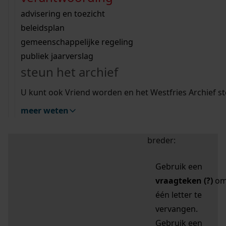
zoektips
Wij helpen u op weg met een aantal zoektips.
bekijk ons geschiedenislokaal
vergunningen
bouwvergunningen
advisering en toezicht
bekijk alle zoektips
beeld en geluid
omgevingsvergunningen
beleidsplan
uitleg nodig?
gemeenschappelijke regeling
publiek jaarverslag
Mijn Studiezaal (inloggen)
Wij helpen u op weg met een aantal zoektips.
steun het archief
bekijk alle zoektips
Door leestekens in
U kunt ook Vriend worden en het Westfries Archief s
uw zoekopdracht te
meer weten
gebruiken, zoekt u
specifieker of juist
breder:
Gebruik een
vraagteken (?)
o
één letter te
vervangen.
Gebruik een