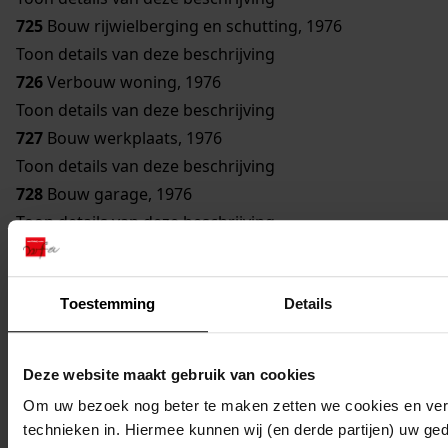
725
Bouw rijwielberging en schutting, 1976
Toon details van deze beschrijving
726
Verbouw woning, 1976
Toon details van deze beschrijving
727
Bouw werkplaats, 1976
Toon details van deze beschrijving
728
Bouw garage, 1976
Toon details van deze beschrijving
729
Vergroten telefooncentrale, 1976
Toon details van deze beschrijving
Toestemming
Details
730
Bouw garage, 1976
Toon details van deze beschrijving
731
Bouw koelcel, 1976
Deze website maakt gebruik van cookies
Toon details van deze beschrijving
Om uw bezoek nog beter te maken zetten we cookies en verg
732
Bouw woning, 1976
technieken in. Hiermee kunnen wij (en derde partijen) uw ge
Toon details van deze beschrijving