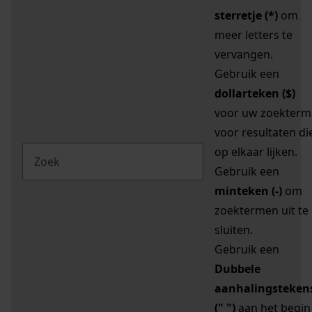
sterretje (*)
om
meer letters te
vervangen.
Gebruik een
dollarteken ($)
voor uw zoekterm
voor resultaten di
op elkaar lijken.
Gebruik een
minteken (-)
om
zoektermen uit te
sluiten.
Gebruik een
Dubbele
aanhalingsteken
(" ")
aan het begin