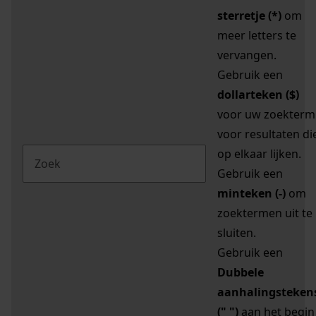
sterretje (*)
om
meer letters te
vervangen.
Gebruik een
dollarteken ($)
voor uw zoekterm
voor resultaten di
op elkaar lijken.
Gebruik een
minteken (-)
om
zoektermen uit te
sluiten.
Gebruik een
Dubbele
aanhalingsteken
(" ")
aan het begin