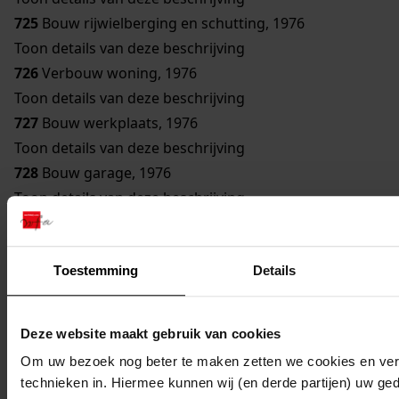
725
Bouw rijwielberging en schutting, 1976
Toon details van deze beschrijving
726
Verbouw woning, 1976
Toon details van deze beschrijving
727
Bouw werkplaats, 1976
Toon details van deze beschrijving
728
Bouw garage, 1976
Toon details van deze beschrijving
729
Vergroten telefooncentrale, 1976
Toon details van deze beschrijving
Toestemming
Details
730
Bouw garage, 1976
Toon details van deze beschrijving
731
Bouw koelcel, 1976
Deze website maakt gebruik van cookies
Toon details van deze beschrijving
Om uw bezoek nog beter te maken zetten we cookies en verg
732
Bouw woning, 1976
technieken in. Hiermee kunnen wij (en derde partijen) uw ge
Toon details van deze beschrijving