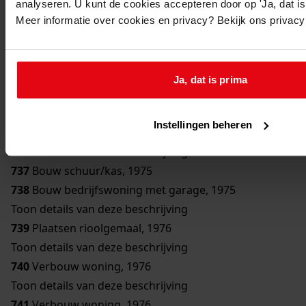
analyseren. U kunt de cookies accepteren door op 'Ja, dat is 
733
Bouw woning, 1976
Meer informatie over cookies en privacy? Bekijk ons privac
Toon details van deze beschrijving
734
Verbouw woning, 1976
Toon details van deze beschrijving
Ja, dat is prima
735
Bouw trafostation, 1975
Toon details van deze beschrijving
Instellingen beheren
736
Bouw schuur, 1975
Toon details van deze beschrijving
737
Bouw schuur/kas, 1975
738
Bouw bedrijfswoning met garage, 1975
Toon details van deze beschrijving
739
Plaatsen rioolgemaal, 1976
Toon details van deze beschrijving
740
Verbouw woning, 1976
Toon details van deze beschrijving
741
Verbouw woning, 1976