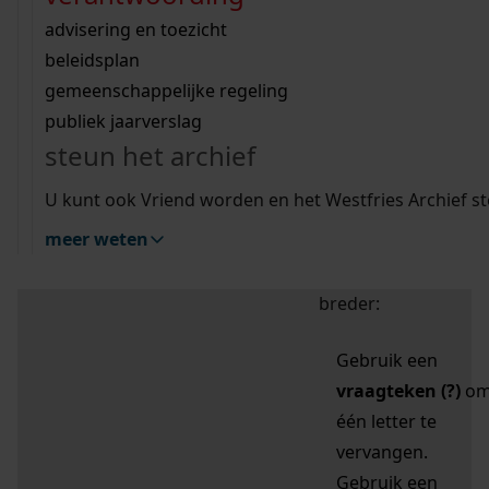
zoektips
Wij helpen u op weg met een aantal zoektips.
bekijk ons geschiedenislokaal
vergunningen
bouwvergunningen
advisering en toezicht
bekijk alle zoektips
beeld en geluid
omgevingsvergunningen
beleidsplan
uitleg nodig?
gemeenschappelijke regeling
publiek jaarverslag
Mijn Studiezaal (inloggen)
Wij helpen u op weg met een aantal zoektips.
steun het archief
bekijk alle zoektips
Door leestekens in
U kunt ook Vriend worden en het Westfries Archief s
uw zoekopdracht te
meer weten
gebruiken, zoekt u
specifieker of juist
breder:
Gebruik een
vraagteken (?)
o
één letter te
vervangen.
Gebruik een