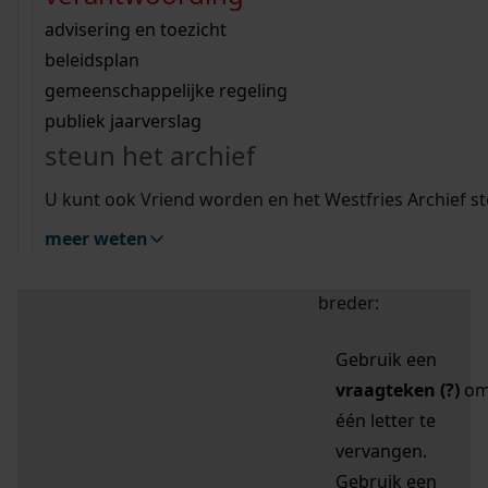
zoektips
Wij helpen u op weg met een aantal zoektips.
bekijk ons geschiedenislokaal
vergunningen
bouwvergunningen
advisering en toezicht
bekijk alle zoektips
beeld en geluid
omgevingsvergunningen
beleidsplan
uitleg nodig?
gemeenschappelijke regeling
publiek jaarverslag
Mijn Studiezaal (inloggen)
Wij helpen u op weg met een aantal zoektips.
steun het archief
bekijk alle zoektips
Door leestekens in
U kunt ook Vriend worden en het Westfries Archief s
uw zoekopdracht te
meer weten
gebruiken, zoekt u
specifieker of juist
breder:
Gebruik een
vraagteken (?)
o
één letter te
vervangen.
Gebruik een