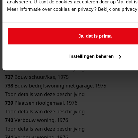
analyseren. U kunt de cookies accepteren door op 'Ja, dat is 
733
Bouw woning, 1976
Meer informatie over cookies en privacy? Bekijk ons privac
Toon details van deze beschrijving
734
Verbouw woning, 1976
Toon details van deze beschrijving
Ja, dat is prima
735
Bouw trafostation, 1975
Toon details van deze beschrijving
Instellingen beheren
736
Bouw schuur, 1975
Toon details van deze beschrijving
737
Bouw schuur/kas, 1975
738
Bouw bedrijfswoning met garage, 1975
Toon details van deze beschrijving
739
Plaatsen rioolgemaal, 1976
Toon details van deze beschrijving
740
Verbouw woning, 1976
Toon details van deze beschrijving
741
Verbouw woning, 1976