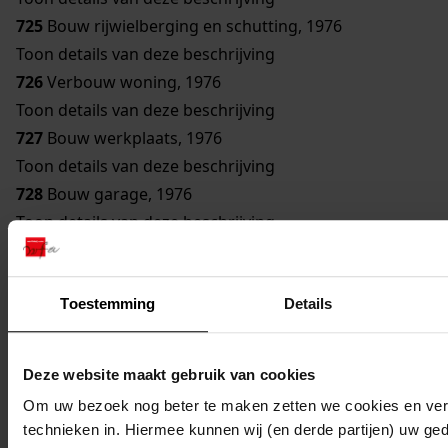
725
Bouw rijwielberging en schutting, 1976
Toon details van deze beschrijving
726
Verbouw woning, 1976
Toon details van deze beschrijving
727
Bouw werkplaats, 1976
Toon details van deze beschrijving
728
Bouw garage, 1976
Toon details van deze beschrijving
729
Vergroten telefooncentrale, 1976
Toon details van deze beschrijving
Toestemming
Details
730
Bouw garage, 1976
Toon details van deze beschrijving
731
Bouw koelcel, 1976
Deze website maakt gebruik van cookies
Toon details van deze beschrijving
Om uw bezoek nog beter te maken zetten we cookies en verg
732
Bouw woning, 1976
technieken in. Hiermee kunnen wij (en derde partijen) uw ge
Toon details van deze beschrijving