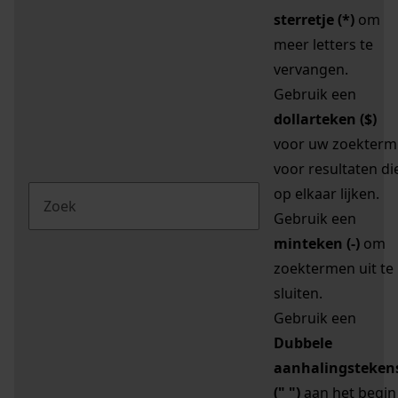
sterretje (*)
om
meer letters te
vervangen.
Gebruik een
dollarteken ($)
voor uw zoekterm
voor resultaten di
op elkaar lijken.
Gebruik een
minteken (-)
om
zoektermen uit te
sluiten.
Gebruik een
Dubbele
aanhalingsteken
(" ")
aan het begin