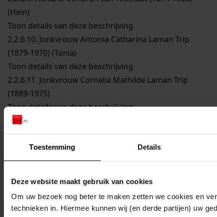
(Hein)
Toon details van deze beschrijving
2.2.6.10.
Jonkvrouw Antonia Catharina Laman Trip
(1879-1970) (Tonia)
Toon details van deze beschrijving
2.2.6.11.
Jonkvrouw Cornelia Mathilde Laman Trip
(1889-1975)
Toon details van deze beschrijving
2.2.6.12.
W.M.R. Malherbe
Toon details van deze beschrijving
2.2.6.13.
Elize Henriette Adelaide Verloren van Themaat
Toestemming
Details
(1876-1970) (Lies)
Toon details van deze beschrijving
Deze website maakt gebruik van cookies
1466
Album met foto's van bustes, beelden en
Om uw bezoek nog beter te maken zetten we cookies en verg
schilderijen e.d. in Italië, mogelijk afkomstig van E.H.A.
technieken in. Hiermee kunnen wij (en derde partijen) uw ge
Verloren van Themaat, z.j.