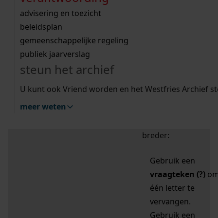
zoektips
Wij helpen u op weg met een aantal zoektips.
bekijk ons geschiedenislokaal
vergunningen
bouwvergunningen
advisering en toezicht
bekijk alle zoektips
beeld en geluid
omgevingsvergunningen
beleidsplan
uitleg nodig?
gemeenschappelijke regeling
publiek jaarverslag
Mijn Studiezaal (inloggen)
Wij helpen u op weg met een aantal zoektips.
steun het archief
bekijk alle zoektips
Door leestekens in
U kunt ook Vriend worden en het Westfries Archief s
uw zoekopdracht te
meer weten
gebruiken, zoekt u
specifieker of juist
breder:
Gebruik een
vraagteken (?)
o
één letter te
vervangen.
Gebruik een