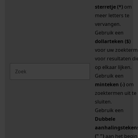
sterretje (*)
om
meer letters te
vervangen.
Gebruik een
dollarteken ($)
voor uw zoekterm
voor resultaten di
op elkaar lijken.
Gebruik een
minteken (-)
om
zoektermen uit te
sluiten.
Gebruik een
Dubbele
aanhalingsteken
(" ")
aan het begin