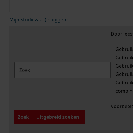
Mijn Studiezaal (inloggen)
Door lees
Gebrui
Gebrui
Gebrui
Gebrui
Gebrui
combina
Voorbeeld
Zoek
Uitgebreid zoeken