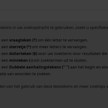
tekens in uw zoekopdracht te gebruiken, zoekt u specifieker
k een
vraagteken (?)
om één letter te vervangen.
k een
sterretje (*)
om meer letters te vervangen.
k een
dollarteken ($)
voor uw zoekterm voor resultaten die o
k een
minteken (-)
om zoektermen uit te sluiten.
k een
Dubbele aanhalingstekens (" ")
aan het begin en ei
tie van woorden te zoeken.
en van het gebruik van deze leestekens en meer zoektips 