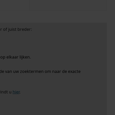
 of juist breder:
p elkaar lijken.
nde van uw zoektermen om naar de exacte
vindt u
hier
.