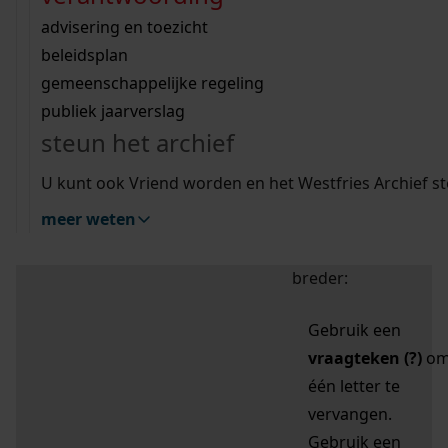
zoektips
Wij helpen u op weg met een aantal zoektips.
bekijk ons geschiedenislokaal
vergunningen
bouwvergunningen
advisering en toezicht
bekijk alle zoektips
beeld en geluid
omgevingsvergunningen
beleidsplan
uitleg nodig?
gemeenschappelijke regeling
publiek jaarverslag
Mijn Studiezaal (inloggen)
Wij helpen u op weg met een aantal zoektips.
steun het archief
bekijk alle zoektips
Door leestekens in
U kunt ook Vriend worden en het Westfries Archief s
uw zoekopdracht te
meer weten
gebruiken, zoekt u
specifieker of juist
breder:
Gebruik een
vraagteken (?)
o
één letter te
vervangen.
Gebruik een