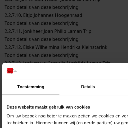
Toon details van deze beschrijving
2.2.7.10.
Eltjo Johannes Hoogenraad
Toon details van deze beschrijving
2.2.7.11.
Jonkheer Joan Philip Laman Trip
Toon details van deze beschrijving
2.2.7.12.
Elske Wilhelmina Hendrika Kleinstarink
Toon details van deze beschrijving
2.2.7.13.
Jonkvrouw Cornelia Mathilde Laman Trip
Toon details van deze beschrijving
2.2.7.14.
Reep Verloren van Themaat
Toon details van deze beschrijving
Toestemming
Details
2.2.7.15.
Pieter Verloren van Themaat
Toon details van deze beschrijving
Deze website maakt gebruik van cookies
2.2.7.16.
Joan Philip Verloren van Themaat
Om uw bezoek nog beter te maken zetten we cookies en verg
Toon details van deze beschrijving
technieken in. Hiermee kunnen wij (en derde partijen) uw ge
2.2.7.17.
Willem Anthony Verloren van Themaat