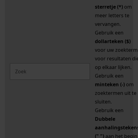
sterretje (*)
om
meer letters te
vervangen.
Gebruik een
dollarteken ($)
voor uw zoekterm
voor resultaten di
op elkaar lijken.
Gebruik een
minteken (-)
om
zoektermen uit te
sluiten.
Gebruik een
Dubbele
aanhalingsteken
(" ")
aan het begin