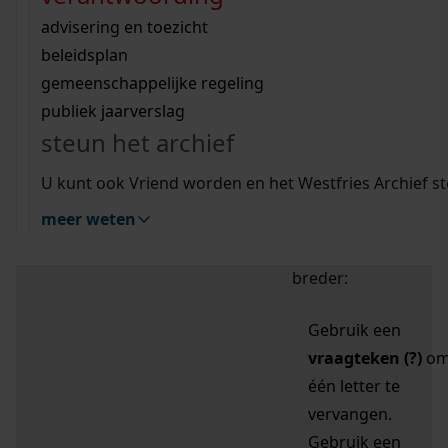
zoektips
Wij helpen u op weg met een aantal zoektips.
bekijk ons geschiedenislokaal
vergunningen
bouwvergunningen
advisering en toezicht
bekijk alle zoektips
beeld en geluid
omgevingsvergunningen
beleidsplan
uitleg nodig?
gemeenschappelijke regeling
publiek jaarverslag
Mijn Studiezaal (inloggen)
Wij helpen u op weg met een aantal zoektips.
steun het archief
bekijk alle zoektips
Door leestekens in
U kunt ook Vriend worden en het Westfries Archief s
uw zoekopdracht te
meer weten
gebruiken, zoekt u
specifieker of juist
breder:
Gebruik een
vraagteken (?)
o
één letter te
vervangen.
Gebruik een