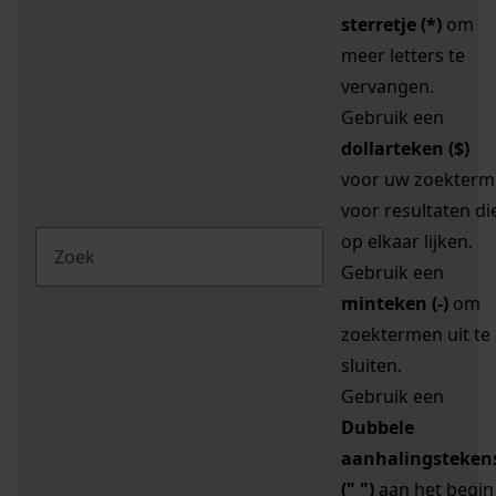
sterretje (*)
om
meer letters te
vervangen.
Gebruik een
dollarteken ($)
voor uw zoekterm
voor resultaten di
op elkaar lijken.
Gebruik een
minteken (-)
om
zoektermen uit te
sluiten.
Gebruik een
Dubbele
aanhalingsteken
(" ")
aan het begin