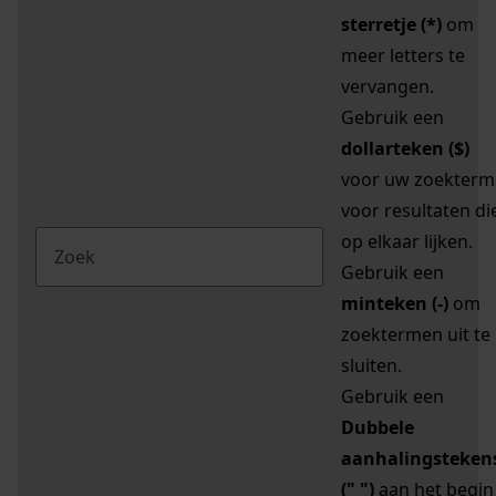
sterretje (*)
om
meer letters te
vervangen.
Gebruik een
dollarteken ($)
voor uw zoekterm
voor resultaten di
op elkaar lijken.
Gebruik een
minteken (-)
om
zoektermen uit te
sluiten.
Gebruik een
Dubbele
aanhalingsteken
(" ")
aan het begin