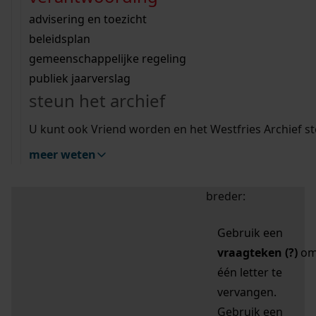
zoektips
Wij helpen u op weg met een aantal zoektips.
bekijk ons geschiedenislokaal
vergunningen
bouwvergunningen
advisering en toezicht
bekijk alle zoektips
beeld en geluid
omgevingsvergunningen
beleidsplan
uitleg nodig?
gemeenschappelijke regeling
publiek jaarverslag
Mijn Studiezaal (inloggen)
Wij helpen u op weg met een aantal zoektips.
steun het archief
bekijk alle zoektips
Door leestekens in
U kunt ook Vriend worden en het Westfries Archief s
uw zoekopdracht te
meer weten
gebruiken, zoekt u
specifieker of juist
breder:
Gebruik een
vraagteken (?)
o
één letter te
vervangen.
Gebruik een