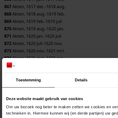
867
Akten, 1617 dec.-1618 aug.
868
Akten, 1618 aug.-1619 feb.
869
Akten, 1619 feb.-1619 juli
870
Akten, 1619 aug.-1620 jan.
871
Akten, 1620 jan.-1620 juli
872
Akten, 1620 juli-1620 nov.
873
Akten, 1620 nov.-1621 mrt.
874
Akten, 1621 mrt.-1621 nov.
875
Akten, 1621 juli-1621 nov.
876
Akten, 1621 nov.-1623 mei
Toestemming
Details
1685 Notarissen in West-Friesland tot 1843, 1552-1843
Inventaris
Deze website maakt gebruik van cookies
7. Enkhuizen
Om uw bezoek nog beter te maken zetten we cookies en verg
7.5. Jacobus Wibrandus
technieken in. Hiermee kunnen wij (en derde partijen) uw ge