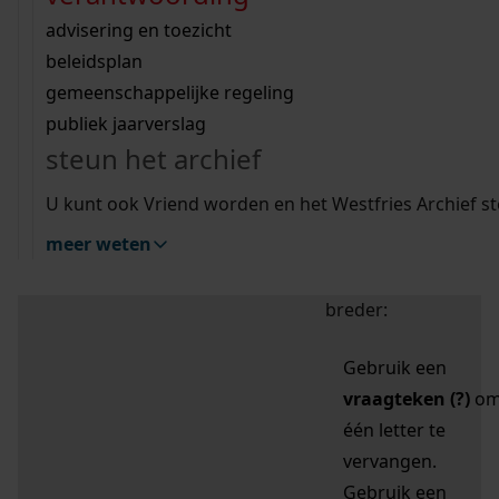
zoektips
Wij helpen u op weg met een aantal zoektips.
bekijk ons geschiedenislokaal
vergunningen
bouwvergunningen
advisering en toezicht
bekijk alle zoektips
beeld en geluid
omgevingsvergunningen
beleidsplan
uitleg nodig?
gemeenschappelijke regeling
publiek jaarverslag
Mijn Studiezaal (inloggen)
Wij helpen u op weg met een aantal zoektips.
steun het archief
bekijk alle zoektips
Door leestekens in
U kunt ook Vriend worden en het Westfries Archief s
uw zoekopdracht te
meer weten
gebruiken, zoekt u
specifieker of juist
breder:
Gebruik een
vraagteken (?)
o
één letter te
vervangen.
Gebruik een