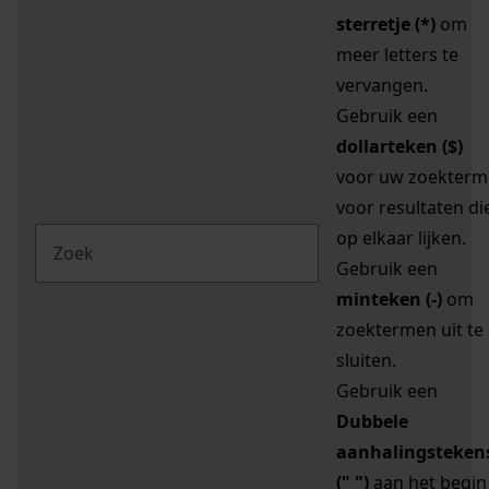
sterretje (*)
om
meer letters te
vervangen.
Gebruik een
dollarteken ($)
voor uw zoekterm
voor resultaten di
op elkaar lijken.
Gebruik een
minteken (-)
om
zoektermen uit te
sluiten.
Gebruik een
Dubbele
aanhalingsteken
(" ")
aan het begin