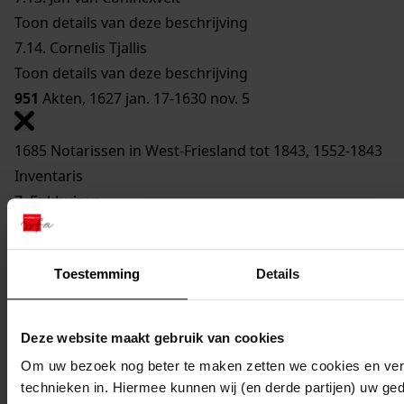
Toon details van deze beschrijving
7.14.
Cornelis Tjallis
Toon details van deze beschrijving
951
Akten, 1627 jan. 17-1630 nov. 5
1685 Notarissen in West-Friesland tot 1843, 1552-1843
Inventaris
7. Enkhuizen
7.14. Cornelis Tjallis
Toestemming
Details
Mijn Studiezaal
Deze website maakt gebruik van cookies
Om uw bezoek nog beter te maken zetten we cookies en verg
technieken in. Hiermee kunnen wij (en derde partijen) uw ge