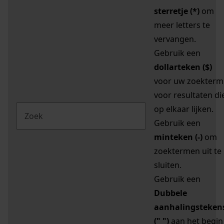
sterretje (*)
om
meer letters te
vervangen.
Gebruik een
dollarteken ($)
voor uw zoekterm
voor resultaten di
op elkaar lijken.
Gebruik een
minteken (-)
om
zoektermen uit te
sluiten.
Gebruik een
Dubbele
aanhalingsteken
(" ")
aan het begin