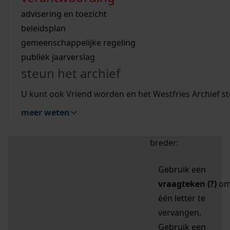
zoektips
Wij helpen u op weg met een aantal zoektips.
bekijk ons geschiedenislokaal
vergunningen
bouwvergunningen
advisering en toezicht
bekijk alle zoektips
beeld en geluid
omgevingsvergunningen
beleidsplan
uitleg nodig?
gemeenschappelijke regeling
publiek jaarverslag
Mijn Studiezaal (inloggen)
Wij helpen u op weg met een aantal zoektips.
steun het archief
bekijk alle zoektips
Door leestekens in
U kunt ook Vriend worden en het Westfries Archief s
uw zoekopdracht te
meer weten
gebruiken, zoekt u
specifieker of juist
breder:
Gebruik een
vraagteken (?)
o
één letter te
vervangen.
Gebruik een