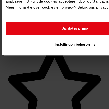
analyseren. U kunt de cookies accepteren door op 'Ja, dat is 
1685 Notarissen in West-Friesland tot 1843, 1552-1843
Meer informatie over cookies en privacy? Bekijk ons privac
Inventaris
7. Enkhuizen
7.19. Remmet Jansz. Keijser
Ja, dat is prima
Mijn Studiezaal
Instellingen beheren