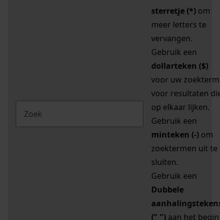
sterretje (*)
om
meer letters te
vervangen.
Gebruik een
dollarteken ($)
voor uw zoekterm
voor resultaten di
op elkaar lijken.
Gebruik een
minteken (-)
om
zoektermen uit te
sluiten.
Gebruik een
Dubbele
aanhalingsteken
(" ")
aan het begin