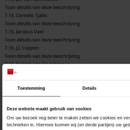
Toon details van deze beschrijving
7.14.
Cornelis Tjallis
Toon details van deze beschrijving
7.15.
Jacobus Vael
Toon details van deze beschrijving
7.16.
J.J. Coppen
Toon details van deze beschrijving
7.17.
Didrick van Steenbergen
Toon details van deze beschrijving
7.18.
Reijer Claesz. Sampson
Toon details van deze beschrijving
Toestemming
Details
7.19.
Remmet Jansz. Keijser
Toon details van deze beschrijving
Deze website maakt gebruik van cookies
990
Akten, 1637-1639
Om uw bezoek nog beter te maken zetten we cookies en verg
991
Akten, 1646-1647
technieken in. Hiermee kunnen wij (en derde partijen) uw ge