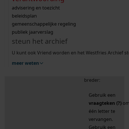
zoektips
Wij helpen u op weg met een aantal zoektips.
bekijk ons geschiedenislokaal
vergunningen
bouwvergunningen
advisering en toezicht
bekijk alle zoektips
beeld en geluid
omgevingsvergunningen
beleidsplan
uitleg nodig?
gemeenschappelijke regeling
publiek jaarverslag
Mijn Studiezaal (inloggen)
Wij helpen u op weg met een aantal zoektips.
steun het archief
bekijk alle zoektips
Door leestekens in
U kunt ook Vriend worden en het Westfries Archief s
uw zoekopdracht te
meer weten
gebruiken, zoekt u
specifieker of juist
breder:
Gebruik een
vraagteken (?)
o
één letter te
vervangen.
Gebruik een