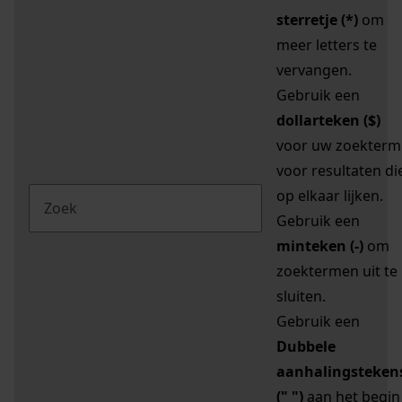
sterretje (*)
om
meer letters te
vervangen.
Gebruik een
dollarteken ($)
voor uw zoekterm
voor resultaten di
op elkaar lijken.
Gebruik een
minteken (-)
om
zoektermen uit te
sluiten.
Gebruik een
Dubbele
aanhalingsteken
(" ")
aan het begin