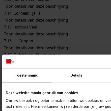
Toon details van deze beschrijving
7.14.
Cornelis Tjallis
Toon details van deze beschrijving
7.15.
Jacobus Vael
Toon details van deze beschrijving
7.16.
J.J. Coppen
Toon details van deze beschrijving
7.17.
Didrick van Steenbergen
Toon details van deze beschrijving
7.18.
Reijer Claesz. Sampson
Toon details van deze beschrijving
Toestemming
Details
7.19.
Remmet Jansz. Keijser
Toon details van deze beschrijving
Deze website maakt gebruik van cookies
7.20.
Joannes Cleyers
Om uw bezoek nog beter te maken zetten we cookies en verg
Toon details van deze beschrijving
technieken in. Hiermee kunnen wij (en derde partijen) uw ge
7.21.
Dirck Jansz. Bloem