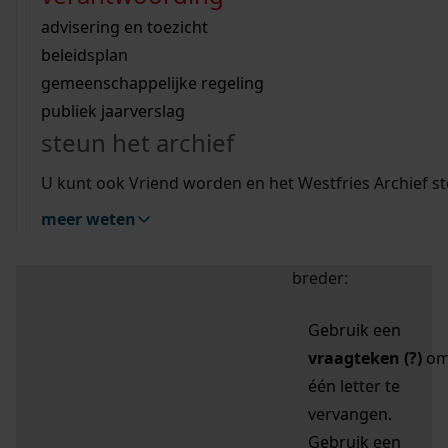
zoektips
Wij helpen u op weg met een aantal zoektips.
bekijk ons geschiedenislokaal
vergunningen
bouwvergunningen
advisering en toezicht
bekijk alle zoektips
beeld en geluid
omgevingsvergunningen
beleidsplan
uitleg nodig?
gemeenschappelijke regeling
publiek jaarverslag
Mijn Studiezaal (inloggen)
Wij helpen u op weg met een aantal zoektips.
steun het archief
bekijk alle zoektips
Door leestekens in
U kunt ook Vriend worden en het Westfries Archief s
uw zoekopdracht te
meer weten
gebruiken, zoekt u
specifieker of juist
breder:
Gebruik een
vraagteken (?)
o
één letter te
vervangen.
Gebruik een