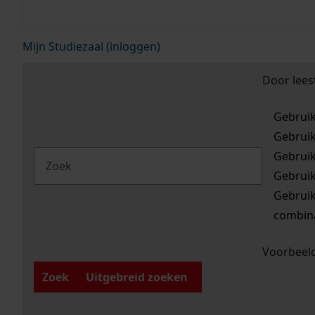
Mijn Studiezaal (inloggen)
Door lees
Gebrui
Gebrui
Gebrui
Gebrui
Gebrui
combina
Voorbeeld
Zoek
Uitgebreid zoeken