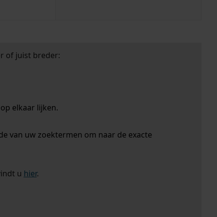
 of juist breder:
p elkaar lijken.
nde van uw zoektermen om naar de exacte
vindt u
hier
.