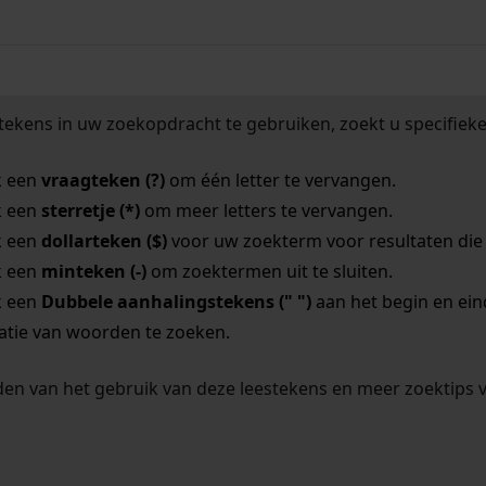
tekens in uw zoekopdracht te gebruiken, zoekt u specifieker
k een
vraagteken (?)
om één letter te vervangen.
k een
sterretje (*)
om meer letters te vervangen.
k een
dollarteken ($)
voor uw zoekterm voor resultaten die o
k een
minteken (-)
om zoektermen uit te sluiten.
k een
Dubbele aanhalingstekens (" ")
aan het begin en ei
tie van woorden te zoeken.
en van het gebruik van deze leestekens en meer zoektips 