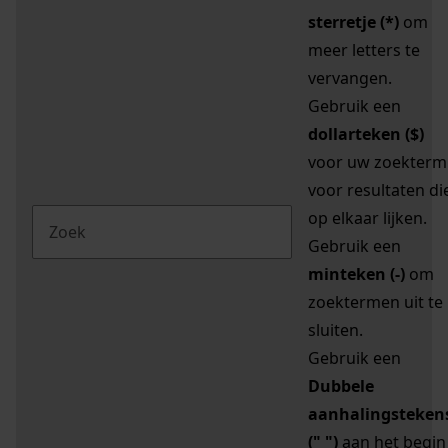
sterretje (*)
om
meer letters te
vervangen.
Gebruik een
dollarteken ($)
voor uw zoekterm
voor resultaten di
op elkaar lijken.
Gebruik een
minteken (-)
om
zoektermen uit te
sluiten.
Gebruik een
Dubbele
aanhalingsteken
(" ")
aan het begin