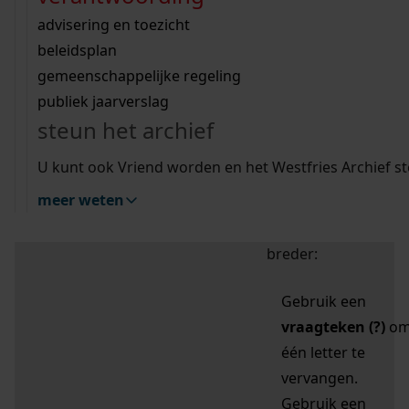
zoektips
Wij helpen u op weg met een aantal zoektips.
bekijk ons geschiedenislokaal
vergunningen
bouwvergunningen
advisering en toezicht
bekijk alle zoektips
beeld en geluid
omgevingsvergunningen
beleidsplan
uitleg nodig?
gemeenschappelijke regeling
publiek jaarverslag
Mijn Studiezaal (inloggen)
Wij helpen u op weg met een aantal zoektips.
steun het archief
bekijk alle zoektips
Door leestekens in
U kunt ook Vriend worden en het Westfries Archief s
uw zoekopdracht te
meer weten
gebruiken, zoekt u
specifieker of juist
breder:
Gebruik een
vraagteken (?)
o
één letter te
vervangen.
Gebruik een