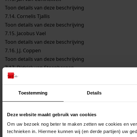
Toon details van deze beschrijving
7.14.
Cornelis Tjallis
Toon details van deze beschrijving
7.15.
Jacobus Vael
Toon details van deze beschrijving
7.16.
J.J. Coppen
Toon details van deze beschrijving
7.17.
Didrick van Steenbergen
Toon details van deze beschrijving
7.18.
Reijer Claesz. Sampson
Toon details van deze beschrijving
Toestemming
Details
7.19.
Remmet Jansz. Keijser
Toon details van deze beschrijving
Deze website maakt gebruik van cookies
7.20.
Joannes Cleyers
Om uw bezoek nog beter te maken zetten we cookies en verg
Toon details van deze beschrijving
technieken in. Hiermee kunnen wij (en derde partijen) uw ge
7.21.
Dirck Jansz. Bloem