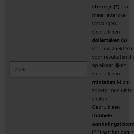
sterretje (*)
om
meer letters te
vervangen.
Gebruik een
dollarteken ($)
voor uw zoekterm
voor resultaten di
op elkaar lijken.
Gebruik een
minteken (-)
om
zoektermen uit te
sluiten.
Gebruik een
Dubbele
aanhalingsteken
(" ")
aan het begin