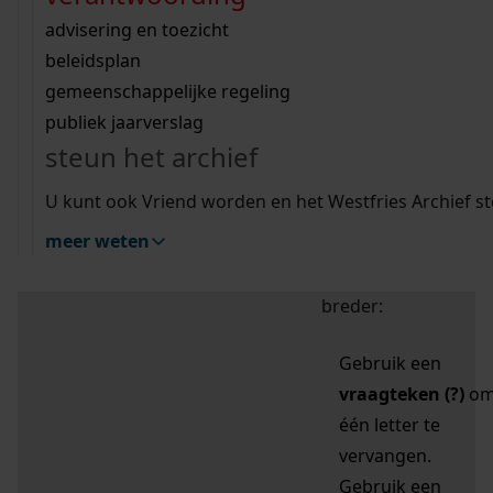
zoektips
Wij helpen u op weg met een aantal zoektips.
bekijk ons geschiedenislokaal
vergunningen
bouwvergunningen
advisering en toezicht
bekijk alle zoektips
beeld en geluid
omgevingsvergunningen
beleidsplan
uitleg nodig?
gemeenschappelijke regeling
publiek jaarverslag
Mijn Studiezaal (inloggen)
Wij helpen u op weg met een aantal zoektips.
steun het archief
bekijk alle zoektips
Door leestekens in
U kunt ook Vriend worden en het Westfries Archief s
uw zoekopdracht te
meer weten
gebruiken, zoekt u
specifieker of juist
breder:
Gebruik een
vraagteken (?)
o
één letter te
vervangen.
Gebruik een