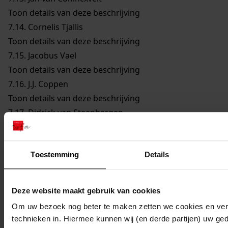
Toon details van deze beschrijving
7.14.
Cornelis Tjallis
Toon details van deze beschrijving
7.15.
Jacobus Vael
Toon details van deze beschrijving
7.16.
J.J. Coppen
Toon details van deze beschrijving
7.17.
Didrick van Steenbergen
Toon details van deze beschrijving
7.18.
Reijer Claesz. Sampson
Toon details van deze beschrijving
Toestemming
Details
7.19.
Remmet Jansz. Keijser
Toon details van deze beschrijving
Deze website maakt gebruik van cookies
7.20.
Joannes Cleyers
Om uw bezoek nog beter te maken zetten we cookies en verg
Toon details van deze beschrijving
technieken in. Hiermee kunnen wij (en derde partijen) uw ge
7.21.
Dirck Jansz. Bloem