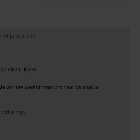
 of juist breder:
p elkaar lijken.
nde van uw zoektermen om naar de exacte
vindt u
hier
.