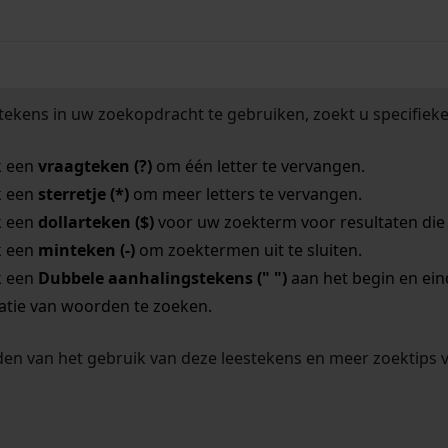
tekens in uw zoekopdracht te gebruiken, zoekt u specifieker
k een
vraagteken (?)
om één letter te vervangen.
k een
sterretje (*)
om meer letters te vervangen.
k een
dollarteken ($)
voor uw zoekterm voor resultaten die o
k een
minteken (-)
om zoektermen uit te sluiten.
k een
Dubbele aanhalingstekens (" ")
aan het begin en ei
tie van woorden te zoeken.
en van het gebruik van deze leestekens en meer zoektips 