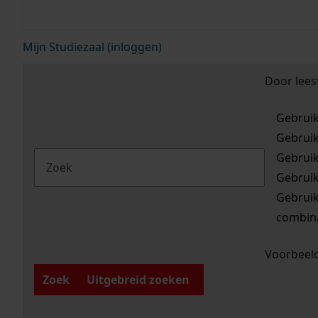
Mijn Studiezaal (inloggen)
Door lees
Gebrui
Gebrui
Gebrui
Gebrui
Gebrui
combina
Voorbeeld
Zoek
Uitgebreid zoeken