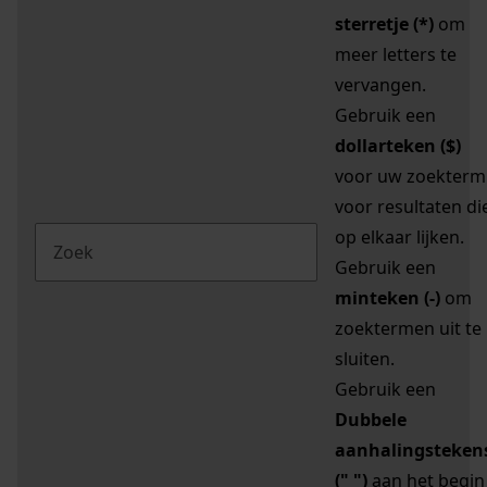
sterretje (*)
om
meer letters te
vervangen.
Gebruik een
dollarteken ($)
voor uw zoekterm
voor resultaten di
op elkaar lijken.
Gebruik een
minteken (-)
om
zoektermen uit te
sluiten.
Gebruik een
Dubbele
aanhalingsteken
(" ")
aan het begin