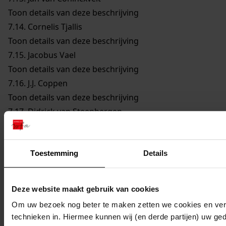
Toon details van deze beschrijving
7.14.
Cornelis Tjallis
Toon details van deze beschrijving
7.15.
Jacobus Vael
Toon details van deze beschrijving
7.16.
J.J. Coppen
Toon details van deze beschrijving
7.17.
Didrick van Steenbergen
Toon details van deze beschrijving
7.18.
Reijer Claesz. Sampson
Toon details van deze beschrijving
Toestemming
Details
7.19.
Remmet Jansz. Keijser
Toon details van deze beschrijving
Deze website maakt gebruik van cookies
7.20.
Joannes Cleyers
Om uw bezoek nog beter te maken zetten we cookies en verg
Toon details van deze beschrijving
technieken in. Hiermee kunnen wij (en derde partijen) uw ge
7.21.
Dirck Jansz. Bloem