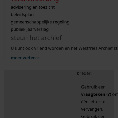
zoektips
Wij helpen u op weg met een aantal zoektips.
bekijk ons geschiedenislokaal
vergunningen
bouwvergunningen
advisering en toezicht
bekijk alle zoektips
beeld en geluid
omgevingsvergunningen
beleidsplan
uitleg nodig?
gemeenschappelijke regeling
publiek jaarverslag
Mijn Studiezaal (inloggen)
Wij helpen u op weg met een aantal zoektips.
steun het archief
bekijk alle zoektips
Door leestekens in
U kunt ook Vriend worden en het Westfries Archief s
uw zoekopdracht te
meer weten
gebruiken, zoekt u
specifieker of juist
breder:
Gebruik een
vraagteken (?)
o
één letter te
vervangen.
Gebruik een