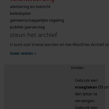
zoektips
Wij helpen u op weg met een aantal zoektips.
bekijk ons geschiedenislokaal
vergunningen
bouwvergunningen
advisering en toezicht
bekijk alle zoektips
beeld en geluid
omgevingsvergunningen
beleidsplan
uitleg nodig?
gemeenschappelijke regeling
publiek jaarverslag
Mijn Studiezaal (inloggen)
Wij helpen u op weg met een aantal zoektips.
steun het archief
bekijk alle zoektips
Door leestekens in
U kunt ook Vriend worden en het Westfries Archief s
uw zoekopdracht te
meer weten
gebruiken, zoekt u
specifieker of juist
breder:
Gebruik een
vraagteken (?)
o
één letter te
vervangen.
Gebruik een