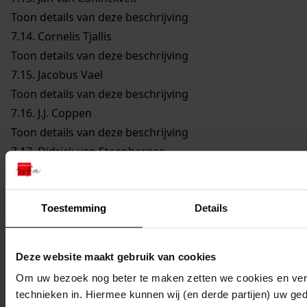
Toon details van deze beschrijving
7.14.
Cornelis Tjallis
Toon details van deze beschrijving
7.15.
Jacobus Vael
Toon details van deze beschrijving
7.16.
J.J. Coppen
Toon details van deze beschrijving
7.17.
Didrick van Steenbergen
Toon details van deze beschrijving
7.18.
Reijer Claesz. Sampson
Toon details van deze beschrijving
Toestemming
Details
7.19.
Remmet Jansz. Keijser
Toon details van deze beschrijving
Deze website maakt gebruik van cookies
7.20.
Joannes Cleyers
Om uw bezoek nog beter te maken zetten we cookies en verg
Toon details van deze beschrijving
technieken in. Hiermee kunnen wij (en derde partijen) uw ge
7.21.
Dirck Jansz. Bloem