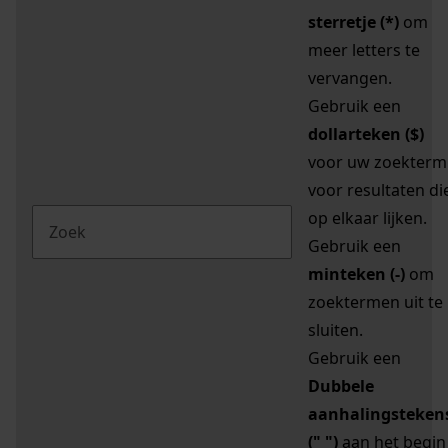
sterretje (*)
om
meer letters te
vervangen.
Gebruik een
dollarteken ($)
voor uw zoekterm
voor resultaten di
op elkaar lijken.
Gebruik een
minteken (-)
om
zoektermen uit te
sluiten.
Gebruik een
Dubbele
aanhalingsteken
(" ")
aan het begin