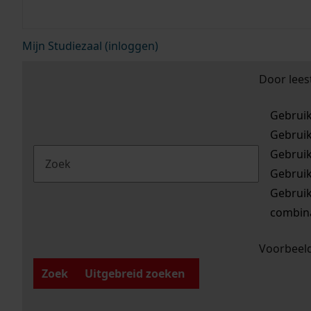
Mijn Studiezaal (inloggen)
Door lees
Gebrui
Gebrui
Gebrui
Gebrui
Gebrui
combina
Voorbeeld
Zoek
Uitgebreid zoeken