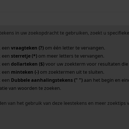
tekens in uw zoekopdracht te gebruiken, zoekt u specifieker
k een
vraagteken (?)
om één letter te vervangen.
k een
sterretje (*)
om meer letters te vervangen.
k een
dollarteken ($)
voor uw zoekterm voor resultaten die o
k een
minteken (-)
om zoektermen uit te sluiten.
k een
Dubbele aanhalingstekens (" ")
aan het begin en ei
tie van woorden te zoeken.
en van het gebruik van deze leestekens en meer zoektips 