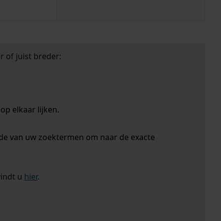
 of juist breder:
p elkaar lijken.
nde van uw zoektermen om naar de exacte
vindt u
hier
.