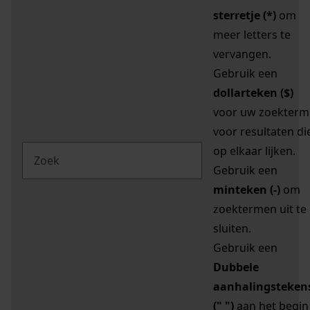
sterretje (*)
om
meer letters te
vervangen.
Gebruik een
dollarteken ($)
voor uw zoekterm
voor resultaten di
op elkaar lijken.
Gebruik een
minteken (-)
om
zoektermen uit te
sluiten.
Gebruik een
Dubbele
aanhalingsteken
(" ")
aan het begin