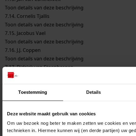
Toon details van deze beschrijving
7.14.
Cornelis Tjallis
Toon details van deze beschrijving
7.15.
Jacobus Vael
Toon details van deze beschrijving
7.16.
J.J. Coppen
Toon details van deze beschrijving
7.17.
Didrick van Steenbergen
Toon details van deze beschrijving
7.18.
Reijer Claesz. Sampson
Toon details van deze beschrijving
Toestemming
Details
7.19.
Remmet Jansz. Keijser
Toon details van deze beschrijving
Deze website maakt gebruik van cookies
7.20.
Joannes Cleyers
Om uw bezoek nog beter te maken zetten we cookies en verg
Toon details van deze beschrijving
technieken in. Hiermee kunnen wij (en derde partijen) uw ge
7.21.
Dirck Jansz. Bloem