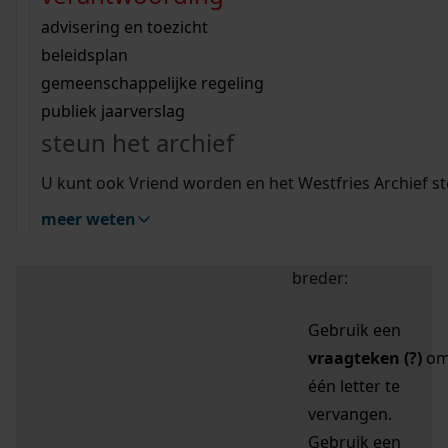
zoektips
Wij helpen u op weg met een aantal zoektips.
bekijk ons geschiedenislokaal
vergunningen
bouwvergunningen
advisering en toezicht
bekijk alle zoektips
beeld en geluid
omgevingsvergunningen
beleidsplan
uitleg nodig?
gemeenschappelijke regeling
publiek jaarverslag
Mijn Studiezaal (inloggen)
Wij helpen u op weg met een aantal zoektips.
steun het archief
bekijk alle zoektips
Door leestekens in
U kunt ook Vriend worden en het Westfries Archief s
uw zoekopdracht te
meer weten
gebruiken, zoekt u
specifieker of juist
breder:
Gebruik een
vraagteken (?)
o
één letter te
vervangen.
Gebruik een