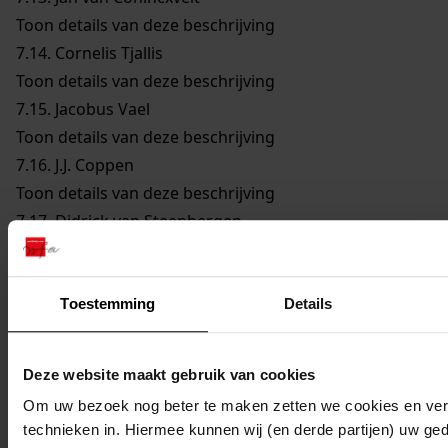
Toon details van deze beschrijving
7.14.
Cornelis Tjallis
Toon details van deze beschrijving
7.15.
Jacobus Vael
Toon details van deze beschrijving
7.16.
J.J. Coppen
Toon details van deze beschrijving
7.17.
Didrick van Steenbergen
Toon details van deze beschrijving
7.18.
Reijer Claesz. Sampson
Toon details van deze beschrijving
Toestemming
Details
7.19.
Remmet Jansz. Keijser
Toon details van deze beschrijving
Deze website maakt gebruik van cookies
7.20.
Joannes Cleyers
Om uw bezoek nog beter te maken zetten we cookies en verg
Toon details van deze beschrijving
technieken in. Hiermee kunnen wij (en derde partijen) uw ge
7.21.
Dirck Jansz. Bloem