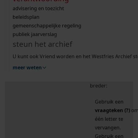
zoektips
Wij helpen u op weg met een aantal zoektips.
bekijk ons geschiedenislokaal
vergunningen
bouwvergunningen
advisering en toezicht
bekijk alle zoektips
beeld en geluid
omgevingsvergunningen
beleidsplan
uitleg nodig?
gemeenschappelijke regeling
publiek jaarverslag
Mijn Studiezaal (inloggen)
Wij helpen u op weg met een aantal zoektips.
steun het archief
bekijk alle zoektips
Door leestekens in
U kunt ook Vriend worden en het Westfries Archief s
uw zoekopdracht te
meer weten
gebruiken, zoekt u
specifieker of juist
breder:
Gebruik een
vraagteken (?)
o
één letter te
vervangen.
Gebruik een