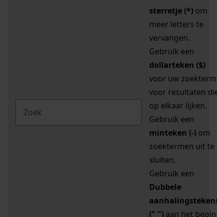
sterretje (*)
om
meer letters te
vervangen.
Gebruik een
dollarteken ($)
voor uw zoekterm
voor resultaten di
op elkaar lijken.
Gebruik een
minteken (-)
om
zoektermen uit te
sluiten.
Gebruik een
Dubbele
aanhalingsteken
(" ")
aan het begin