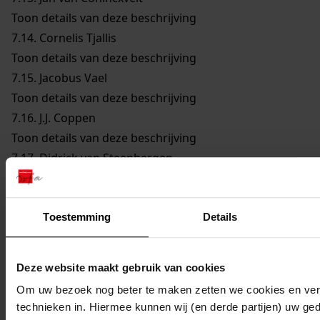
Toon details van deze beschrijving
7.14.
Cornelis Tjallis
Toon details van deze beschrijving
7.15.
Jacobus Vael
Toon details van deze beschrijving
7.16.
J.J. Coppen
Toon details van deze beschrijving
7.17.
Didrick van Steenbergen
Toon details van deze beschrijving
7.18.
Reijer Claesz. Sampson
Toon details van deze beschrijving
Toestemming
Details
7.19.
Remmet Jansz. Keijser
Toon details van deze beschrijving
Deze website maakt gebruik van cookies
7.20.
Joannes Cleyers
Om uw bezoek nog beter te maken zetten we cookies en verg
Toon details van deze beschrijving
technieken in. Hiermee kunnen wij (en derde partijen) uw ge
7.21.
Dirck Jansz. Bloem