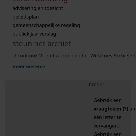
zoektips
Wij helpen u op weg met een aantal zoektips.
bekijk ons geschiedenislokaal
vergunningen
bouwvergunningen
advisering en toezicht
bekijk alle zoektips
beeld en geluid
omgevingsvergunningen
beleidsplan
uitleg nodig?
gemeenschappelijke regeling
publiek jaarverslag
Mijn Studiezaal (inloggen)
Wij helpen u op weg met een aantal zoektips.
steun het archief
bekijk alle zoektips
Door leestekens in
U kunt ook Vriend worden en het Westfries Archief s
uw zoekopdracht te
meer weten
gebruiken, zoekt u
specifieker of juist
breder:
Gebruik een
vraagteken (?)
o
één letter te
vervangen.
Gebruik een