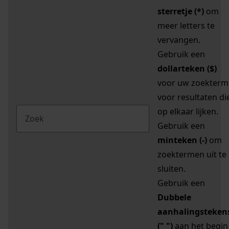
sterretje (*)
om
meer letters te
vervangen.
Gebruik een
dollarteken ($)
voor uw zoekterm
voor resultaten di
op elkaar lijken.
Gebruik een
minteken (-)
om
zoektermen uit te
sluiten.
Gebruik een
Dubbele
aanhalingsteken
(" ")
aan het begin