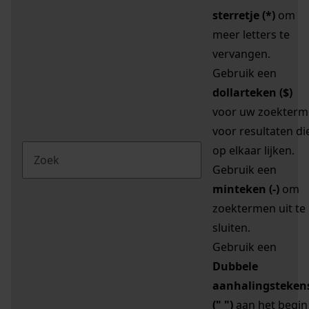
sterretje (*)
om
meer letters te
vervangen.
Gebruik een
dollarteken ($)
voor uw zoekterm
voor resultaten di
op elkaar lijken.
Gebruik een
minteken (-)
om
zoektermen uit te
sluiten.
Gebruik een
Dubbele
aanhalingsteken
(" ")
aan het begin