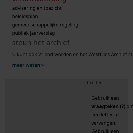
zoektips
Wij helpen u op weg met een aantal zoektips.
bekijk ons geschiedenislokaal
vergunningen
bouwvergunningen
advisering en toezicht
bekijk alle zoektips
beeld en geluid
omgevingsvergunningen
beleidsplan
uitleg nodig?
gemeenschappelijke regeling
publiek jaarverslag
Mijn Studiezaal (inloggen)
Wij helpen u op weg met een aantal zoektips.
steun het archief
bekijk alle zoektips
Door leestekens in
U kunt ook Vriend worden en het Westfries Archief s
uw zoekopdracht te
meer weten
gebruiken, zoekt u
specifieker of juist
breder:
Gebruik een
vraagteken (?)
o
één letter te
vervangen.
Gebruik een