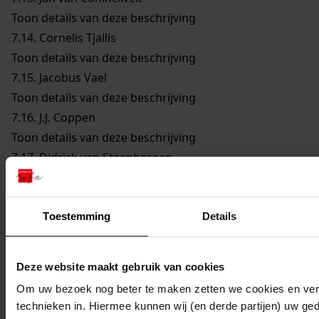
Toon details van deze beschrijving
7.14.
Cornelis Tjallis
Toon details van deze beschrijving
7.15.
Jacobus Vael
Toon details van deze beschrijving
7.16.
J.J. Coppen
Toon details van deze beschrijving
7.17.
Didrick van Steenbergen
Toon details van deze beschrijving
7.18.
Reijer Claesz. Sampson
Toon details van deze beschrijving
Toestemming
Details
7.19.
Remmet Jansz. Keijser
Toon details van deze beschrijving
Deze website maakt gebruik van cookies
7.20.
Joannes Cleyers
Om uw bezoek nog beter te maken zetten we cookies en verg
Toon details van deze beschrijving
technieken in. Hiermee kunnen wij (en derde partijen) uw ge
7.21.
Dirck Jansz. Bloem