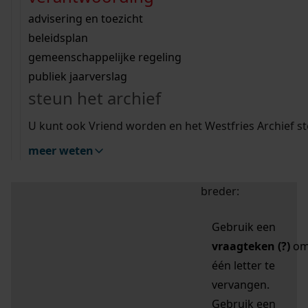
zoektips
Wij helpen u op weg met een aantal zoektips.
bekijk ons geschiedenislokaal
vergunningen
bouwvergunningen
advisering en toezicht
bekijk alle zoektips
beeld en geluid
omgevingsvergunningen
beleidsplan
uitleg nodig?
gemeenschappelijke regeling
publiek jaarverslag
Mijn Studiezaal (inloggen)
Wij helpen u op weg met een aantal zoektips.
steun het archief
bekijk alle zoektips
Door leestekens in
U kunt ook Vriend worden en het Westfries Archief s
uw zoekopdracht te
meer weten
gebruiken, zoekt u
specifieker of juist
breder:
Gebruik een
vraagteken (?)
o
één letter te
vervangen.
Gebruik een