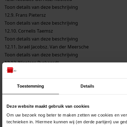
Toon details van deze beschrijving
12.9.
Frans Pietersz
Toon details van deze beschrijving
12.10.
Cornelis Taemsz
Toon details van deze beschrijving
12.11.
Israël Jacobsz. Van der Meersche
Toon details van deze beschrijving
12.12.
Nicolaes Ryckaerdt
Toon details van deze beschrijving
12.13.
Abraham van der Beecke
Toon details van deze beschrijving
Toestemming
Details
12.14.
Arent Thonissen
Toon details van deze beschrijving
Deze website maakt gebruik van cookies
12.15.
Ellert Jansz. Bregh
Om uw bezoek nog beter te maken zetten we cookies en verg
Toon details van deze beschrijving
technieken in. Hiermee kunnen wij (en derde partijen) uw ge
12.16.
Jan Volkaertsz. Oli