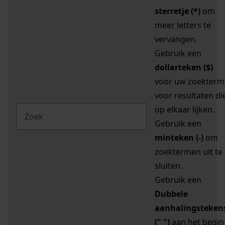
sterretje (*)
om
meer letters te
vervangen.
Gebruik een
dollarteken ($)
voor uw zoekterm
voor resultaten di
op elkaar lijken.
Gebruik een
minteken (-)
om
zoektermen uit te
sluiten.
Gebruik een
Dubbele
aanhalingsteken
(" ")
aan het begin