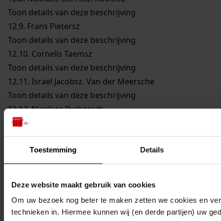
Toon details van deze beschrijving
12.9.
Frans Pietersz
Toon details van deze beschrijving
12.10.
Cornelis Taemsz
Toon details van deze beschrijving
12.11.
Israël Jacobsz. Van der Meersche
Toon details van deze beschrijving
12.12.
Nicolaes Ryckaerdt
Toon details van deze beschrijving
12.13.
Abraham van der Beecke
Toon details van deze beschrijving
Toestemming
Details
12.14.
Arent Thonissen
Toon details van deze beschrijving
Deze website maakt gebruik van cookies
12.15.
Ellert Jansz. Bregh
Om uw bezoek nog beter te maken zetten we cookies en verg
Toon details van deze beschrijving
technieken in. Hiermee kunnen wij (en derde partijen) uw ge
12.16.
Jan Volkaertsz. Oli