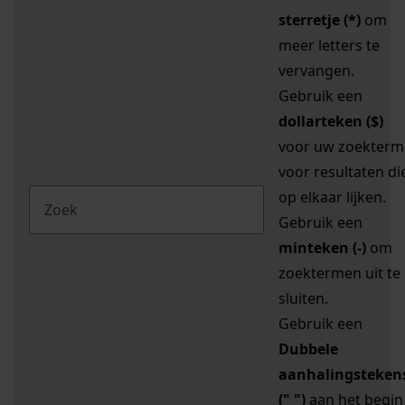
sterretje (*)
om
meer letters te
vervangen.
Gebruik een
dollarteken ($)
voor uw zoekterm
voor resultaten di
op elkaar lijken.
Gebruik een
minteken (-)
om
zoektermen uit te
sluiten.
Gebruik een
Dubbele
aanhalingsteken
(" ")
aan het begin