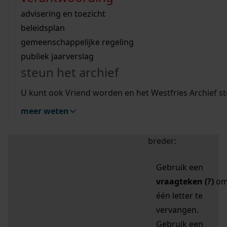
zoektips
Wij helpen u op weg met een aantal zoektips.
bekijk ons geschiedenislokaal
vergunningen
bouwvergunningen
advisering en toezicht
bekijk alle zoektips
beeld en geluid
omgevingsvergunningen
beleidsplan
uitleg nodig?
gemeenschappelijke regeling
publiek jaarverslag
Mijn Studiezaal (inloggen)
Wij helpen u op weg met een aantal zoektips.
steun het archief
bekijk alle zoektips
Door leestekens in
U kunt ook Vriend worden en het Westfries Archief s
uw zoekopdracht te
meer weten
gebruiken, zoekt u
specifieker of juist
breder:
Gebruik een
vraagteken (?)
o
één letter te
vervangen.
Gebruik een