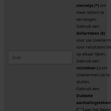
sterretje (*)
om
meer letters te
vervangen.
Gebruik een
dollarteken ($)
voor uw zoekterm
voor resultaten di
op elkaar lijken.
Gebruik een
minteken (-)
om
zoektermen uit te
sluiten.
Gebruik een
Dubbele
aanhalingsteken
(" ")
aan het begin