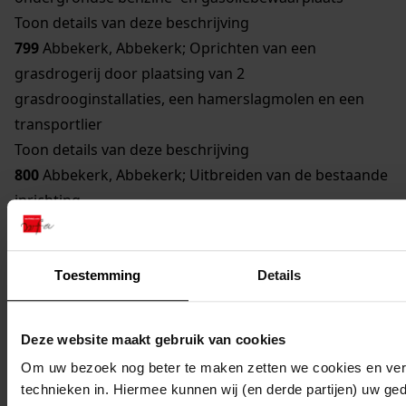
Toon details van deze beschrijving
799
Abbekerk, Abbekerk; Oprichten van een
grasdrogerij door plaatsing van 2
grasdrooginstallaties, een hamerslagmolen en een
transportlier
Toon details van deze beschrijving
800
Abbekerk, Abbekerk; Uitbreiden van de bestaande
inrichting
Toon details van deze beschrijving
801
Abbekerk, Abbekerk; Uitbreiden en veranderen
van de inrichting van een grasdrogerij door plaatsing
Toestemming
Details
van een hakselmachine
Toon details van deze beschrijving
Deze website maakt gebruik van cookies
802
Abbekerk, Lambertschaag; Uitbreiden van een
Om uw bezoek nog beter te maken zetten we cookies en verg
ondergrondse gasoliebewaarplaats
technieken in. Hiermee kunnen wij (en derde partijen) uw ge
Toon details van deze beschrijving