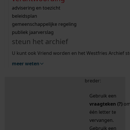
zoektips
Wij helpen u op weg met een aantal zoektips.
bekijk ons geschiedenislokaal
vergunningen
bouwvergunningen
advisering en toezicht
bekijk alle zoektips
beeld en geluid
omgevingsvergunningen
beleidsplan
uitleg nodig?
gemeenschappelijke regeling
publiek jaarverslag
Mijn Studiezaal (inloggen)
Wij helpen u op weg met een aantal zoektips.
steun het archief
bekijk alle zoektips
Door leestekens in
U kunt ook Vriend worden en het Westfries Archief s
uw zoekopdracht te
meer weten
gebruiken, zoekt u
specifieker of juist
breder:
Gebruik een
vraagteken (?)
o
één letter te
vervangen.
Gebruik een