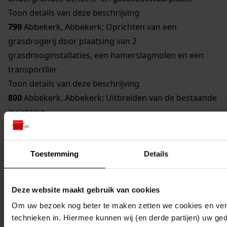
Toon details van deze beschrijving
799
Abbekerk, Abbekerk; Oprichten van een
grasdrogerij door plaatsing van 2
grasdrooginstallaties, een hamerslagmolen en een
transportlier
Toon details van deze beschrijving
800
Abbekerk, Abbekerk; Uitbreiden van de bestaande
inrichting
Toon details van deze beschrijving
801
Abbekerk, Abbekerk; Uitbreiden en veranderen
van de inrichting van een grasdrogerij door plaatsing
Toestemming
Details
van een hakselmachine
Toon details van deze beschrijving
Deze website maakt gebruik van cookies
802
Abbekerk, Lambertschaag; Uitbreiden van een
Om uw bezoek nog beter te maken zetten we cookies en verg
ondergrondse gasoliebewaarplaats
technieken in. Hiermee kunnen wij (en derde partijen) uw ge
Toon details van deze beschrijving