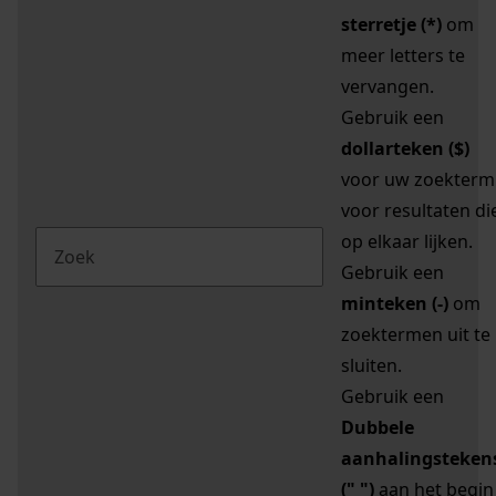
sterretje (*)
om
meer letters te
vervangen.
Gebruik een
dollarteken ($)
voor uw zoekterm
voor resultaten di
op elkaar lijken.
Gebruik een
minteken (-)
om
zoektermen uit te
sluiten.
Gebruik een
Dubbele
aanhalingsteken
(" ")
aan het begin