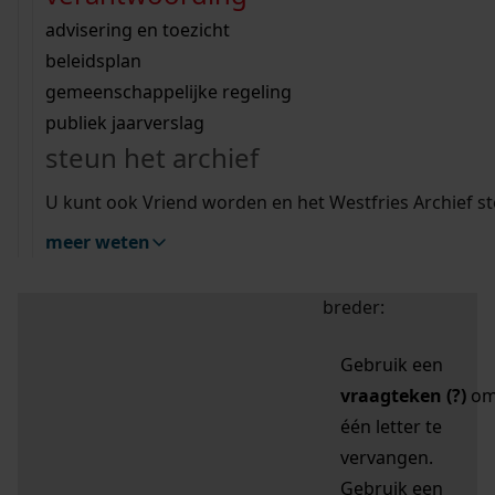
zoektips
Wij helpen u op weg met een aantal zoektips.
bekijk ons geschiedenislokaal
vergunningen
bouwvergunningen
advisering en toezicht
bekijk alle zoektips
beeld en geluid
omgevingsvergunningen
beleidsplan
uitleg nodig?
gemeenschappelijke regeling
publiek jaarverslag
Mijn Studiezaal (inloggen)
Wij helpen u op weg met een aantal zoektips.
steun het archief
bekijk alle zoektips
Door leestekens in
U kunt ook Vriend worden en het Westfries Archief s
uw zoekopdracht te
meer weten
gebruiken, zoekt u
specifieker of juist
breder:
Gebruik een
vraagteken (?)
o
één letter te
vervangen.
Gebruik een