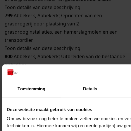
Toon details van deze beschrijving
799
Abbekerk, Abbekerk; Oprichten van een
grasdrogerij door plaatsing van 2
grasdrooginstallaties, een hamerslagmolen en een
transportlier
Toon details van deze beschrijving
800
Abbekerk, Abbekerk; Uitbreiden van de bestaande
inrichting
Toon details van deze beschrijving
801
Abbekerk, Abbekerk; Uitbreiden en veranderen
van de inrichting van een grasdrogerij door plaatsing
Toestemming
Details
van een hakselmachine
Toon details van deze beschrijving
Deze website maakt gebruik van cookies
802
Abbekerk, Lambertschaag; Uitbreiden van een
Om uw bezoek nog beter te maken zetten we cookies en verg
ondergrondse gasoliebewaarplaats
technieken in. Hiermee kunnen wij (en derde partijen) uw ge
Toon details van deze beschrijving