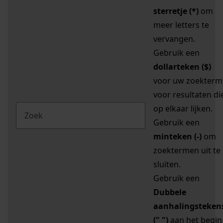
sterretje (*)
om
meer letters te
vervangen.
Gebruik een
dollarteken ($)
voor uw zoekterm
voor resultaten di
op elkaar lijken.
Gebruik een
minteken (-)
om
zoektermen uit te
sluiten.
Gebruik een
Dubbele
aanhalingsteken
(" ")
aan het begin