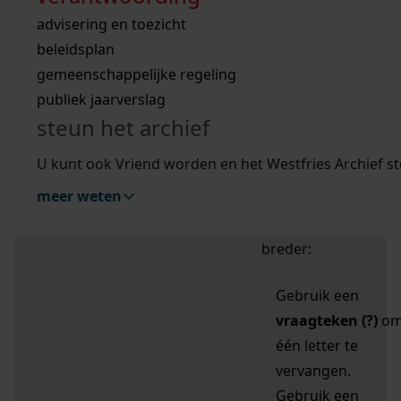
zoektips
Wij helpen u op weg met een aantal zoektips.
bekijk ons geschiedenislokaal
vergunningen
bouwvergunningen
advisering en toezicht
bekijk alle zoektips
beeld en geluid
omgevingsvergunningen
beleidsplan
uitleg nodig?
gemeenschappelijke regeling
publiek jaarverslag
Mijn Studiezaal (inloggen)
Wij helpen u op weg met een aantal zoektips.
steun het archief
bekijk alle zoektips
Door leestekens in
U kunt ook Vriend worden en het Westfries Archief s
uw zoekopdracht te
meer weten
gebruiken, zoekt u
specifieker of juist
breder:
Gebruik een
vraagteken (?)
o
één letter te
vervangen.
Gebruik een