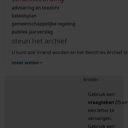
zoektips
Wij helpen u op weg met een aantal zoektips.
bekijk ons geschiedenislokaal
vergunningen
bouwvergunningen
advisering en toezicht
bekijk alle zoektips
beeld en geluid
omgevingsvergunningen
beleidsplan
uitleg nodig?
gemeenschappelijke regeling
publiek jaarverslag
Mijn Studiezaal (inloggen)
Wij helpen u op weg met een aantal zoektips.
steun het archief
bekijk alle zoektips
Door leestekens in
U kunt ook Vriend worden en het Westfries Archief s
uw zoekopdracht te
meer weten
gebruiken, zoekt u
specifieker of juist
breder:
Gebruik een
vraagteken (?)
o
één letter te
vervangen.
Gebruik een