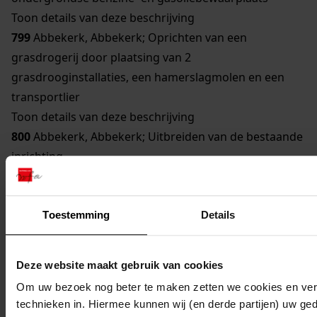
Toon details van deze beschrijving
799
Abbekerk, Abbekerk; Oprichten van een
grasdrogerij door plaatsing van 2
grasdrooginstallaties, een hamerslagmolen en een
transportlier
Toon details van deze beschrijving
800
Abbekerk, Abbekerk; Uitbreiden van de bestaande
inrichting
Toon details van deze beschrijving
801
Abbekerk, Abbekerk; Uitbreiden en veranderen
van de inrichting van een grasdrogerij door plaatsing
Toestemming
Details
van een hakselmachine
Toon details van deze beschrijving
Deze website maakt gebruik van cookies
802
Abbekerk, Lambertschaag; Uitbreiden van een
Om uw bezoek nog beter te maken zetten we cookies en verg
ondergrondse gasoliebewaarplaats
technieken in. Hiermee kunnen wij (en derde partijen) uw ge
Toon details van deze beschrijving