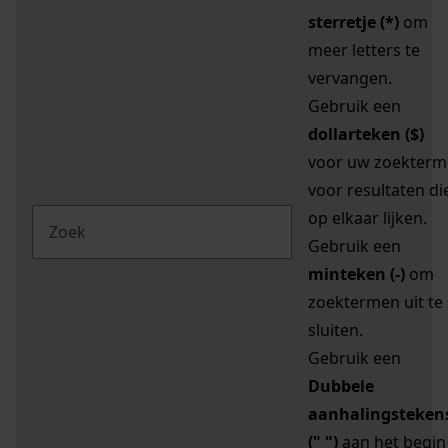
sterretje (*)
om
meer letters te
vervangen.
Gebruik een
dollarteken ($)
voor uw zoekterm
voor resultaten di
op elkaar lijken.
Gebruik een
minteken (-)
om
zoektermen uit te
sluiten.
Gebruik een
Dubbele
aanhalingsteken
(" ")
aan het begin