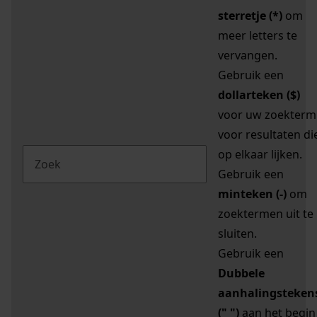
sterretje (*)
om
meer letters te
vervangen.
Gebruik een
dollarteken ($)
voor uw zoekterm
voor resultaten di
op elkaar lijken.
Gebruik een
minteken (-)
om
zoektermen uit te
sluiten.
Gebruik een
Dubbele
aanhalingsteken
(" ")
aan het begin