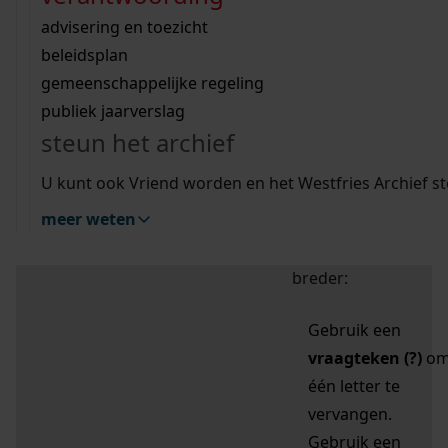
zoektips
Wij helpen u op weg met een aantal zoektips.
bekijk ons geschiedenislokaal
vergunningen
bouwvergunningen
advisering en toezicht
bekijk alle zoektips
beeld en geluid
omgevingsvergunningen
beleidsplan
uitleg nodig?
gemeenschappelijke regeling
publiek jaarverslag
Mijn Studiezaal (inloggen)
Wij helpen u op weg met een aantal zoektips.
steun het archief
bekijk alle zoektips
Door leestekens in
U kunt ook Vriend worden en het Westfries Archief s
uw zoekopdracht te
meer weten
gebruiken, zoekt u
specifieker of juist
breder:
Gebruik een
vraagteken (?)
o
één letter te
vervangen.
Gebruik een