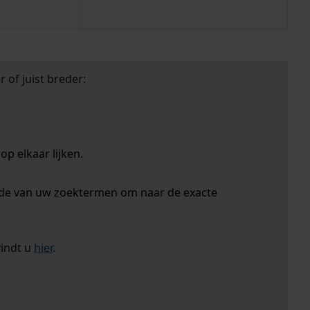
 of juist breder:
p elkaar lijken.
nde van uw zoektermen om naar de exacte
vindt u
hier
.