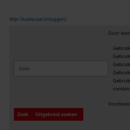
Mijn Studiezaal (inloggen)
Door lees
Gebrui
Gebrui
Gebrui
Gebrui
Gebrui
combina
Voorbeeld
Zoek
Uitgebreid zoeken