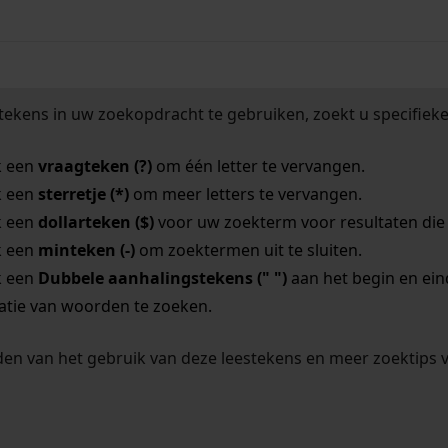
tekens in uw zoekopdracht te gebruiken, zoekt u specifieker
k een
vraagteken (?)
om één letter te vervangen.
k een
sterretje (*)
om meer letters te vervangen.
k een
dollarteken ($)
voor uw zoekterm voor resultaten die o
k een
minteken (-)
om zoektermen uit te sluiten.
k een
Dubbele aanhalingstekens (" ")
aan het begin en ei
tie van woorden te zoeken.
en van het gebruik van deze leestekens en meer zoektips 