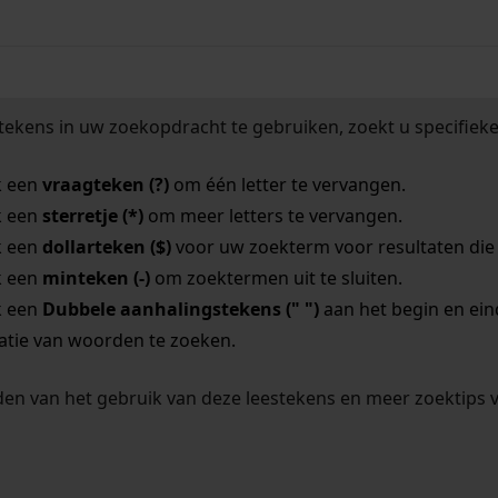
tekens in uw zoekopdracht te gebruiken, zoekt u specifieker
k een
vraagteken (?)
om één letter te vervangen.
k een
sterretje (*)
om meer letters te vervangen.
k een
dollarteken ($)
voor uw zoekterm voor resultaten die o
k een
minteken (-)
om zoektermen uit te sluiten.
k een
Dubbele aanhalingstekens (" ")
aan het begin en ei
tie van woorden te zoeken.
en van het gebruik van deze leestekens en meer zoektips 