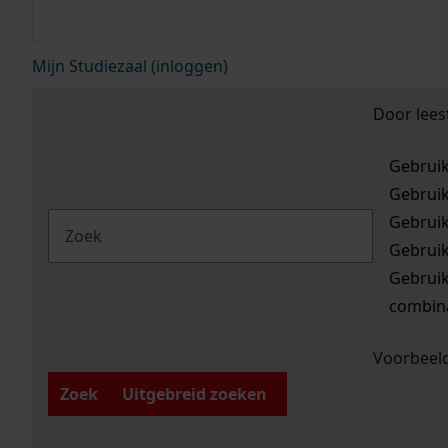
Mijn Studiezaal (inloggen)
Door lees
Gebrui
Gebrui
Gebrui
Gebrui
Gebrui
combina
Voorbeeld
Zoek
Uitgebreid zoeken