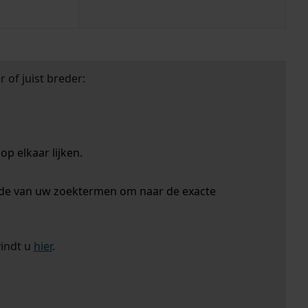
 of juist breder:
p elkaar lijken.
nde van uw zoektermen om naar de exacte
vindt u
hier
.