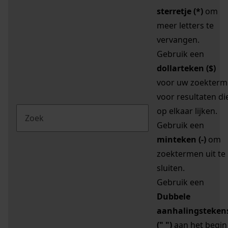
sterretje (*)
om
meer letters te
vervangen.
Gebruik een
dollarteken ($)
voor uw zoekterm
voor resultaten di
op elkaar lijken.
Gebruik een
minteken (-)
om
zoektermen uit te
sluiten.
Gebruik een
Dubbele
aanhalingsteken
(" ")
aan het begin