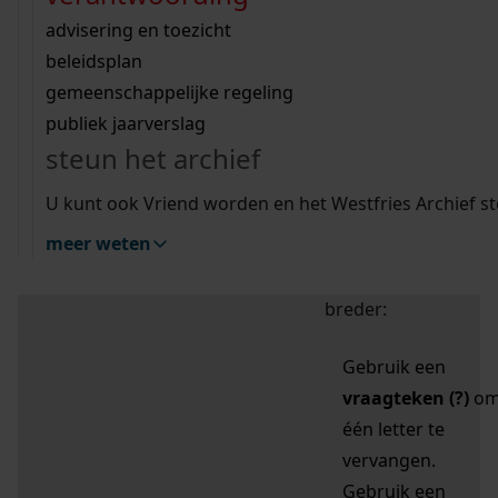
zoektips
Wij helpen u op weg met een aantal zoektips.
bekijk ons geschiedenislokaal
vergunningen
bouwvergunningen
advisering en toezicht
bekijk alle zoektips
beeld en geluid
omgevingsvergunningen
beleidsplan
uitleg nodig?
gemeenschappelijke regeling
publiek jaarverslag
Mijn Studiezaal (inloggen)
Wij helpen u op weg met een aantal zoektips.
steun het archief
bekijk alle zoektips
Door leestekens in
U kunt ook Vriend worden en het Westfries Archief s
uw zoekopdracht te
meer weten
gebruiken, zoekt u
specifieker of juist
breder:
Gebruik een
vraagteken (?)
o
één letter te
vervangen.
Gebruik een