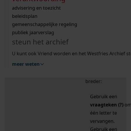
zoektips
Wij helpen u op weg met een aantal zoektips.
bekijk ons geschiedenislokaal
vergunningen
bouwvergunningen
advisering en toezicht
bekijk alle zoektips
beeld en geluid
omgevingsvergunningen
beleidsplan
uitleg nodig?
gemeenschappelijke regeling
publiek jaarverslag
Mijn Studiezaal (inloggen)
Wij helpen u op weg met een aantal zoektips.
steun het archief
bekijk alle zoektips
Door leestekens in
U kunt ook Vriend worden en het Westfries Archief s
uw zoekopdracht te
meer weten
gebruiken, zoekt u
specifieker of juist
breder:
Gebruik een
vraagteken (?)
o
één letter te
vervangen.
Gebruik een