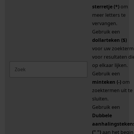
sterretje (*)
om
meer letters te
vervangen.
Gebruik een
dollarteken ($)
voor uw zoekterm
voor resultaten di
op elkaar lijken.
Gebruik een
minteken (-)
om
zoektermen uit te
sluiten.
Gebruik een
Dubbele
aanhalingsteken
(" ")
aan het begin