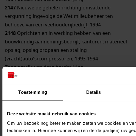
2147
Nieuwe de gehele inrichting omvattende
vergunning ingevolge de Wet milieubeheer ten
behoeve van een veehouderijbedrijf, 1994
2148
Oprichten en in werking hebben van een
bouwkundig aannemingsbedrijf, kantoren, materieel
opslag, opslag propaan een stalling
(vracht)auto's/compressoren, 1993-1994
Toon details van deze beschrijving
2149
Oprichten en in werking hebben van een
bouwkundig aannemingsbedrijf, kantoren, materieel
opslag, opslag propaan en stalling
Toestemming
Details
(vracht)auto's/compressoren e.d., 1993-1994
Toon details van deze beschrijving
Deze website maakt gebruik van cookies
2150
Oprichten en in werking hebben van
Om uw bezoek nog beter te maken zetten we cookies en verg
akkerbouwbedrijf en veehouderijbedrijf, 1995
technieken in. Hiermee kunnen wij (en derde partijen) uw ge
Toon details van deze beschrijving