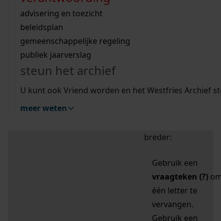
zoektips
Wij helpen u op weg met een aantal zoektips.
bekijk ons geschiedenislokaal
vergunningen
bouwvergunningen
advisering en toezicht
bekijk alle zoektips
beeld en geluid
omgevingsvergunningen
beleidsplan
uitleg nodig?
gemeenschappelijke regeling
publiek jaarverslag
Mijn Studiezaal (inloggen)
Wij helpen u op weg met een aantal zoektips.
steun het archief
bekijk alle zoektips
Door leestekens in
U kunt ook Vriend worden en het Westfries Archief s
uw zoekopdracht te
meer weten
gebruiken, zoekt u
specifieker of juist
breder:
Gebruik een
vraagteken (?)
o
één letter te
vervangen.
Gebruik een