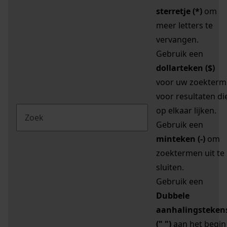
sterretje (*)
om
meer letters te
vervangen.
Gebruik een
dollarteken ($)
voor uw zoekterm
voor resultaten di
op elkaar lijken.
Gebruik een
minteken (-)
om
zoektermen uit te
sluiten.
Gebruik een
Dubbele
aanhalingsteken
(" ")
aan het begin