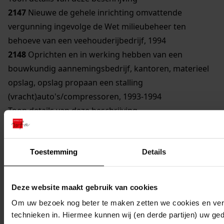
2147
Nieuwe de gehele inrichting omvattende
vergunning ingevolge de Wet milieubeheer ten
behoeve van een veehouderijbedrijf, 1994
2148
Oprichten en in werking hebben van een
bouwkundig aannemingsbedrijf, kantoren, materieel
opslag, opslag propaan een stalling
(vracht)auto's/compressoren, 1993-1994
Toon details van deze beschrijving
2149
Oprichten en in werking hebben van een
bouwkundig aannemingsbedrijf, kantoren, materieel
opslag, opslag propaan en stalling
Toestemming
Details
(vracht)auto's/compressoren e.d., 1993-1994
Toon details van deze beschrijving
Deze website maakt gebruik van cookies
2150
Oprichten en in werking hebben van
Om uw bezoek nog beter te maken zetten we cookies en verg
akkerbouwbedrijf en veehouderijbedrijf, 1995
technieken in. Hiermee kunnen wij (en derde partijen) uw ge
Toon details van deze beschrijving