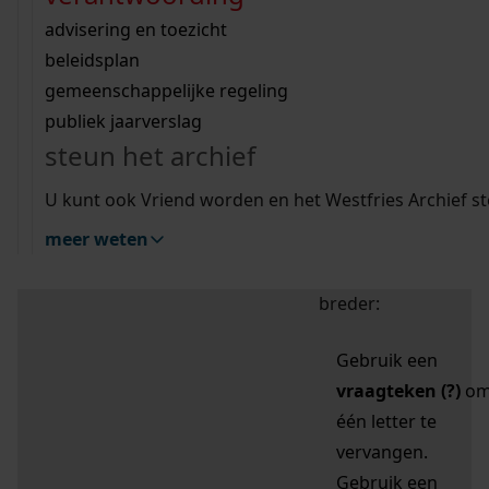
zoektips
Wij helpen u op weg met een aantal zoektips.
bekijk ons geschiedenislokaal
vergunningen
bouwvergunningen
advisering en toezicht
bekijk alle zoektips
beeld en geluid
omgevingsvergunningen
beleidsplan
uitleg nodig?
gemeenschappelijke regeling
publiek jaarverslag
Mijn Studiezaal (inloggen)
Wij helpen u op weg met een aantal zoektips.
steun het archief
bekijk alle zoektips
Door leestekens in
U kunt ook Vriend worden en het Westfries Archief s
uw zoekopdracht te
meer weten
gebruiken, zoekt u
specifieker of juist
breder:
Gebruik een
vraagteken (?)
o
één letter te
vervangen.
Gebruik een