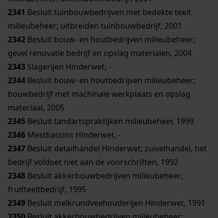
2341
Besluit tuinbouwbedrijven met bedekte teelt
milieubeheer; uitbreiden tuinbouwbedrijf, 2001
2342
Besluit bouw- en houtbedrijven milieubeheer;
gevel renovatie bedrijf en opslag materialen, 2004
2343
Slagerijen Hinderwet, -
2344
Besluit bouw- en houtbedrijven milieubeheer;
bouwbedrijf met machinale werkplaats en opslag
materiaal, 2005
2345
Besluit tandartspraktijken milieubeheer, 1999
2346
Mestbassins Hinderwet, -
2347
Besluit detailhandel Hinderwet; zuivelhandel, het
bedrijf voldoet niet aan de voorschriften, 1992
2348
Besluit akkerbouwbedrijven milieubeheer;
fruitteeltbedrijf, 1995
2349
Besluit melkrundveehouderijen Hinderwet, 1991
2350
Besluit akkerbouwbedrijven milieubeheer;