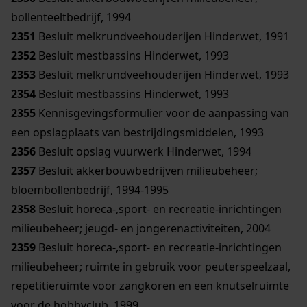
bollenteeltbedrijf, 1994
2351
Besluit melkrundveehouderijen Hinderwet, 1991
2352
Besluit mestbassins Hinderwet, 1993
2353
Besluit melkrundveehouderijen Hinderwet, 1993
2354
Besluit mestbassins Hinderwet, 1993
2355
Kennisgevingsformulier voor de aanpassing van
een opslagplaats van bestrijdingsmiddelen, 1993
2356
Besluit opslag vuurwerk Hinderwet, 1994
2357
Besluit akkerbouwbedrijven milieubeheer;
bloembollenbedrijf, 1994-1995
2358
Besluit horeca-,sport- en recreatie-inrichtingen
milieubeheer; jeugd- en jongerenactiviteiten, 2004
2359
Besluit horeca-,sport- en recreatie-inrichtingen
milieubeheer; ruimte in gebruik voor peuterspeelzaal,
repetitieruimte voor zangkoren en een knutselruimte
voor de hobbyclub, 1999