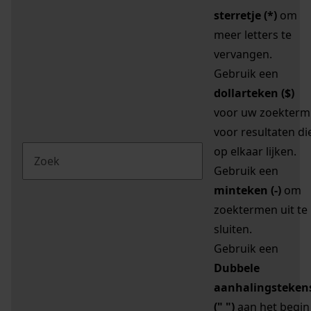
sterretje (*)
om
meer letters te
vervangen.
Gebruik een
dollarteken ($)
voor uw zoekterm
voor resultaten di
op elkaar lijken.
Gebruik een
minteken (-)
om
zoektermen uit te
sluiten.
Gebruik een
Dubbele
aanhalingsteken
(" ")
aan het begin