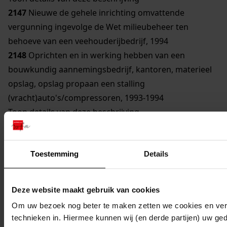
2147
Nieuwe de gehele inrichting omvattende
vergunning ingevolge de Wet milieubeheer ten
behoeve van een veehouderijbedrijf, 1994
2148
Oprichten en in werking hebben van een
bouwkundig aannemingsbedrijf, kantoren, materieel
opslag, opslag propaan een stalling
(vracht)auto's/compressoren, 1993-1994
Toon details van deze beschrijving
2149
Oprichten en in werking hebben van een
bouwkundig aannemingsbedrijf, kantoren, materieel
opslag, opslag propaan en stalling
Toestemming
Details
(vracht)auto's/compressoren e.d., 1993-1994
Toon details van deze beschrijving
Deze website maakt gebruik van cookies
2150
Oprichten en in werking hebben van
Om uw bezoek nog beter te maken zetten we cookies en verg
akkerbouwbedrijf en veehouderijbedrijf, 1995
technieken in. Hiermee kunnen wij (en derde partijen) uw ge
Toon details van deze beschrijving