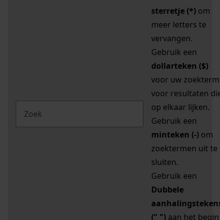
sterretje (*)
om
meer letters te
vervangen.
Gebruik een
dollarteken ($)
voor uw zoekterm
voor resultaten di
op elkaar lijken.
Gebruik een
minteken (-)
om
zoektermen uit te
sluiten.
Gebruik een
Dubbele
aanhalingsteken
(" ")
aan het begin