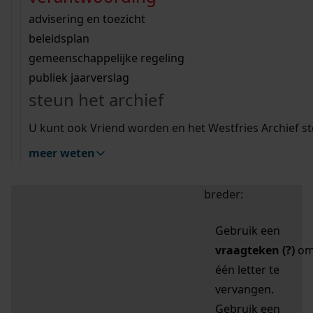
zoektips
Wij helpen u op weg met een aantal zoektips.
bekijk ons geschiedenislokaal
vergunningen
bouwvergunningen
advisering en toezicht
bekijk alle zoektips
beeld en geluid
omgevingsvergunningen
beleidsplan
uitleg nodig?
gemeenschappelijke regeling
publiek jaarverslag
Mijn Studiezaal (inloggen)
Wij helpen u op weg met een aantal zoektips.
steun het archief
bekijk alle zoektips
Door leestekens in
U kunt ook Vriend worden en het Westfries Archief s
uw zoekopdracht te
meer weten
gebruiken, zoekt u
specifieker of juist
breder:
Gebruik een
vraagteken (?)
o
één letter te
vervangen.
Gebruik een