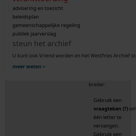
zoektips
Wij helpen u op weg met een aantal zoektips.
bekijk ons geschiedenislokaal
vergunningen
bouwvergunningen
advisering en toezicht
bekijk alle zoektips
beeld en geluid
omgevingsvergunningen
beleidsplan
uitleg nodig?
gemeenschappelijke regeling
publiek jaarverslag
Mijn Studiezaal (inloggen)
Wij helpen u op weg met een aantal zoektips.
steun het archief
bekijk alle zoektips
Door leestekens in
U kunt ook Vriend worden en het Westfries Archief s
uw zoekopdracht te
meer weten
gebruiken, zoekt u
specifieker of juist
breder:
Gebruik een
vraagteken (?)
o
één letter te
vervangen.
Gebruik een