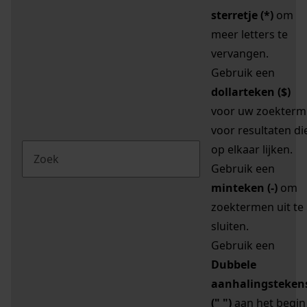
sterretje (*)
om
meer letters te
vervangen.
Gebruik een
dollarteken ($)
voor uw zoekterm
voor resultaten di
op elkaar lijken.
Gebruik een
minteken (-)
om
zoektermen uit te
sluiten.
Gebruik een
Dubbele
aanhalingsteken
(" ")
aan het begin