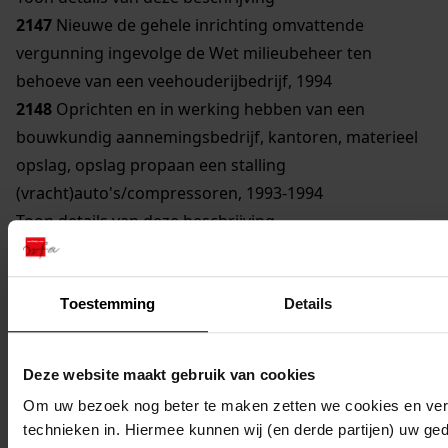
2147
Nieuwe de gehele inrichting omvattende
vergunning ingevolge de Wet milieubeheer ten
behoeve van een veehouderijbedrijf, 1994
2148
Oprichten en in werking hebben van een
bouwkundig aannemingsbedrijf, kantoren, materieel
opslag, opslag propaan een stalling
(vracht)auto's/compressoren, 1993-1994
Toon details van deze beschrijving
2149
Oprichten en in werking hebben van een
bouwkundig aannemingsbedrijf, kantoren, materieel
opslag, opslag propaan en stalling
Toestemming
Details
(vracht)auto's/compressoren e.d., 1993-1994
Toon details van deze beschrijving
Deze website maakt gebruik van cookies
2150
Oprichten en in werking hebben van
Om uw bezoek nog beter te maken zetten we cookies en verg
akkerbouwbedrijf en veehouderijbedrijf, 1995
technieken in. Hiermee kunnen wij (en derde partijen) uw ge
Toon details van deze beschrijving