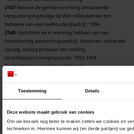
2147
Nieuwe de gehele inrichting omvattende
vergunning ingevolge de Wet milieubeheer ten
behoeve van een veehouderijbedrijf, 1994
2148
Oprichten en in werking hebben van een
bouwkundig aannemingsbedrijf, kantoren, materieel
opslag, opslag propaan een stalling
(vracht)auto's/compressoren, 1993-1994
Toon details van deze beschrijving
2149
Oprichten en in werking hebben van een
bouwkundig aannemingsbedrijf, kantoren, materieel
opslag, opslag propaan en stalling
Toestemming
Details
(vracht)auto's/compressoren e.d., 1993-1994
Toon details van deze beschrijving
Deze website maakt gebruik van cookies
2150
Oprichten en in werking hebben van
Om uw bezoek nog beter te maken zetten we cookies en verg
akkerbouwbedrijf en veehouderijbedrijf, 1995
technieken in. Hiermee kunnen wij (en derde partijen) uw ge
Toon details van deze beschrijving