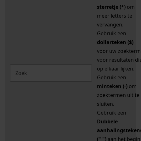
sterretje (*)
om
meer letters te
vervangen.
Gebruik een
dollarteken ($)
voor uw zoekterm
voor resultaten di
op elkaar lijken.
Gebruik een
minteken (-)
om
zoektermen uit te
sluiten.
Gebruik een
Dubbele
aanhalingsteken
(" ")
aan het begin