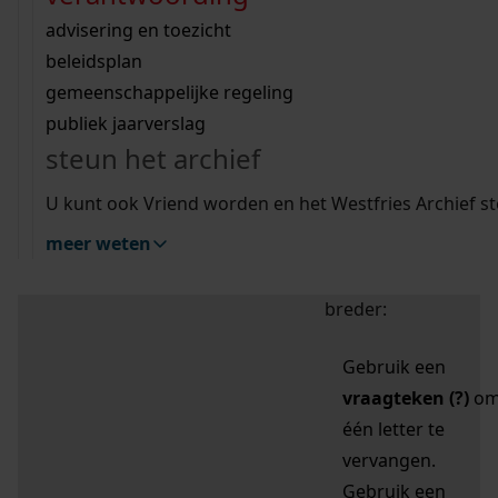
zoektips
Wij helpen u op weg met een aantal zoektips.
bekijk ons geschiedenislokaal
vergunningen
bouwvergunningen
advisering en toezicht
bekijk alle zoektips
beeld en geluid
omgevingsvergunningen
beleidsplan
uitleg nodig?
gemeenschappelijke regeling
publiek jaarverslag
Mijn Studiezaal (inloggen)
Wij helpen u op weg met een aantal zoektips.
steun het archief
bekijk alle zoektips
Door leestekens in
U kunt ook Vriend worden en het Westfries Archief s
uw zoekopdracht te
meer weten
gebruiken, zoekt u
specifieker of juist
breder:
Gebruik een
vraagteken (?)
o
één letter te
vervangen.
Gebruik een