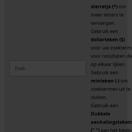
sterretje (*)
om
meer letters te
vervangen.
Gebruik een
dollarteken ($)
voor uw zoekterm
voor resultaten di
op elkaar lijken.
Gebruik een
minteken (-)
om
zoektermen uit te
sluiten.
Gebruik een
Dubbele
aanhalingsteken
(" ")
aan het begin