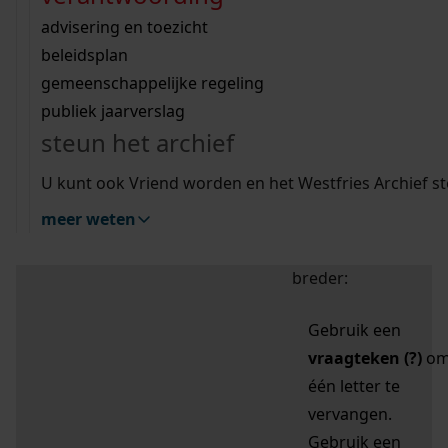
zoektips
Wij helpen u op weg met een aantal zoektips.
bekijk ons geschiedenislokaal
vergunningen
bouwvergunningen
advisering en toezicht
bekijk alle zoektips
beeld en geluid
omgevingsvergunningen
beleidsplan
uitleg nodig?
gemeenschappelijke regeling
publiek jaarverslag
Mijn Studiezaal (inloggen)
Wij helpen u op weg met een aantal zoektips.
steun het archief
bekijk alle zoektips
Door leestekens in
U kunt ook Vriend worden en het Westfries Archief s
uw zoekopdracht te
meer weten
gebruiken, zoekt u
specifieker of juist
breder:
Gebruik een
vraagteken (?)
o
één letter te
vervangen.
Gebruik een