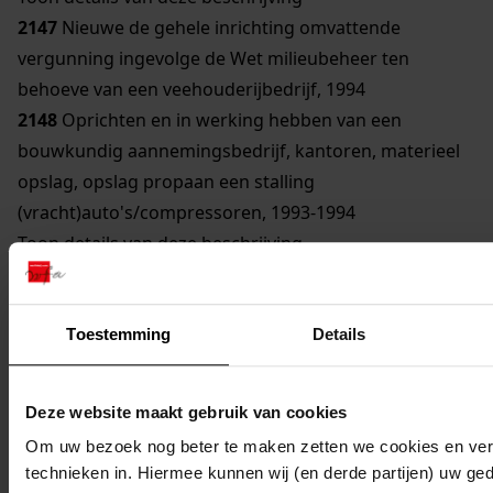
2147
Nieuwe de gehele inrichting omvattende
vergunning ingevolge de Wet milieubeheer ten
behoeve van een veehouderijbedrijf, 1994
2148
Oprichten en in werking hebben van een
bouwkundig aannemingsbedrijf, kantoren, materieel
opslag, opslag propaan een stalling
(vracht)auto's/compressoren, 1993-1994
Toon details van deze beschrijving
2149
Oprichten en in werking hebben van een
bouwkundig aannemingsbedrijf, kantoren, materieel
opslag, opslag propaan en stalling
Toestemming
Details
(vracht)auto's/compressoren e.d., 1993-1994
Toon details van deze beschrijving
Deze website maakt gebruik van cookies
2150
Oprichten en in werking hebben van
Om uw bezoek nog beter te maken zetten we cookies en verg
akkerbouwbedrijf en veehouderijbedrijf, 1995
technieken in. Hiermee kunnen wij (en derde partijen) uw ge
Toon details van deze beschrijving