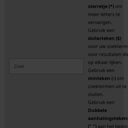
sterretje (*)
om
meer letters te
vervangen.
Gebruik een
dollarteken ($)
voor uw zoekterm
voor resultaten di
op elkaar lijken.
Gebruik een
minteken (-)
om
zoektermen uit te
sluiten.
Gebruik een
Dubbele
aanhalingsteken
(" ")
aan het begin