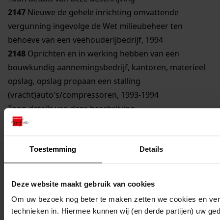
2147
Nieuwe de gehele inrichting omvattende
vergunning ingevolge de Wet milieubeheer ten
behoeve van een veehouderijbedrijf, 1994
2148
Oprichten en in werking hebben van een
bouwkundig aannemingsbedrijf, kantoren, materieel
opslag, opslag propaan een stalling
(vracht)auto's/compressoren, 1993-1994
Toon details van deze beschrijving
2149
Oprichten en in werking hebben van een
bouwkundig aannemingsbedrijf, kantoren, materieel
opslag, opslag propaan en stalling
Toestemming
Details
(vracht)auto's/compressoren e.d., 1993-1994
Toon details van deze beschrijving
Deze website maakt gebruik van cookies
2150
Oprichten en in werking hebben van
Om uw bezoek nog beter te maken zetten we cookies en verg
akkerbouwbedrijf en veehouderijbedrijf, 1995
technieken in. Hiermee kunnen wij (en derde partijen) uw ge
Toon details van deze beschrijving