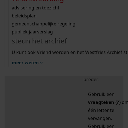
zoektips
Wij helpen u op weg met een aantal zoektips.
bekijk ons geschiedenislokaal
vergunningen
bouwvergunningen
advisering en toezicht
bekijk alle zoektips
beeld en geluid
omgevingsvergunningen
beleidsplan
uitleg nodig?
gemeenschappelijke regeling
publiek jaarverslag
Mijn Studiezaal (inloggen)
Wij helpen u op weg met een aantal zoektips.
steun het archief
bekijk alle zoektips
Door leestekens in
U kunt ook Vriend worden en het Westfries Archief s
uw zoekopdracht te
meer weten
gebruiken, zoekt u
specifieker of juist
breder:
Gebruik een
vraagteken (?)
o
één letter te
vervangen.
Gebruik een